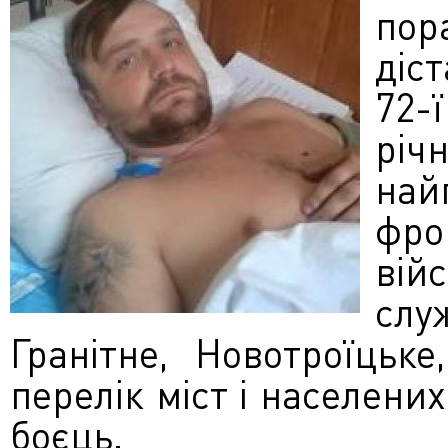
пор
діс
72-
річ
най
фро
вій
слу
Гранітне, Новотроїцьк
перелік міст і населених
боєць.