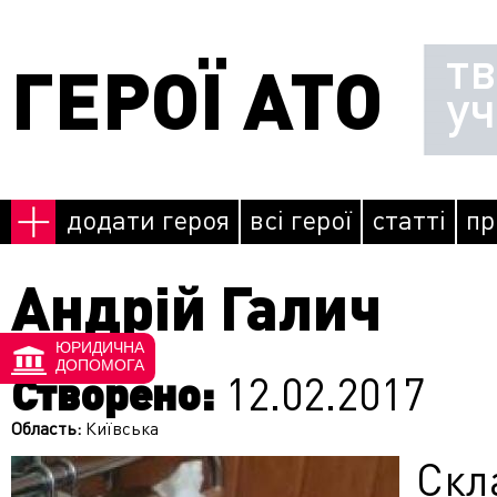
Перейти до основного матеріалу
т
ГЕРОЇ АТО
у
додати героя
всі герої
статті
пр
Андрій Галич
ЮРИДИЧНА
ДОПОМОГА
Створено:
12.02.2017
Область:
Київська
Ск