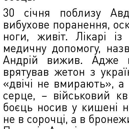
30 січня поблизу Авді
вибухове поранення, ос
ноги, живіт. Лікарі і
медичну допомогу, наз
Андрій вижив. Адже 
врятував жетон з укра
«двічі не вмирають», а 
серце, – військовий кв
боєць носив у кишені н
не в сорочці, а в бронеж