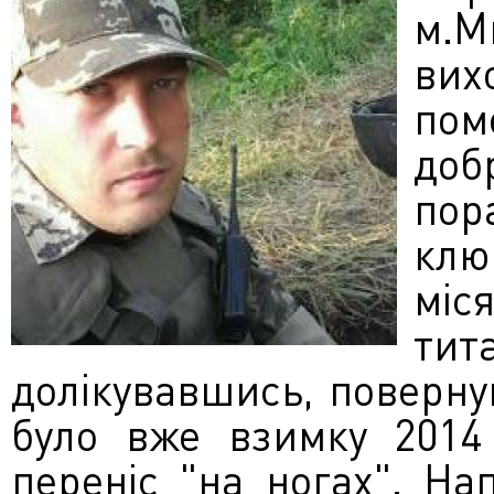
м.М
вих
пом
до
пор
клю
міс
тит
долікувавшись, поверну
було вже взимку 2014 
переніс "на ногах". На