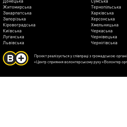
Донецька
Сумська
Житомирська
Тернопільська
Закарпатська
Харківська
Запорізька
Херсонська
Кіровоградська
Хмельницька
Київська
Черкаська
Луганська
Чернівецька
Львівська
Чернігівська
Проект реалізується у співпраці з громадською орган
«Центр сприяння волонтерському руху «Волонтер.ор