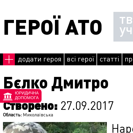
Перейти до основного матеріалу
т
ГЕРОЇ АТО
у
додати героя
всі герої
статті
пр
Бєлко Дмитро
ЮРИДИЧНА
ДОПОМОГА
Створено:
27.09.2017
Область:
Миколаївська
Нар