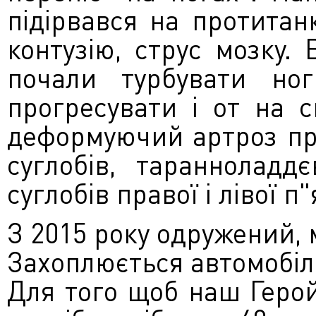
підірвавс
я на протитанк
контузію, струс мозку.
почали турбувати но
прогресувати і от на с
деформуючий артроз пра
суглобів, таранноладд
суглобів правої і лівої п
З 2015 року одружений, м
Захоплюється автомобіля
Для того щоб наш Геро