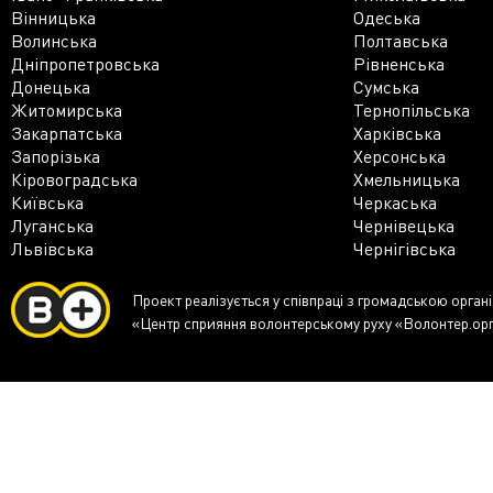
Вінницька
Одеська
Волинська
Полтавська
Дніпропетровська
Рівненська
Донецька
Сумська
Житомирська
Тернопільська
Закарпатська
Харківська
Запорізька
Херсонська
Кіровоградська
Хмельницька
Київська
Черкаська
Луганська
Чернівецька
Львівська
Чернігівська
Проект реалізується у співпраці з громадською орган
«Центр сприяння волонтерському руху «Волонтер.ор