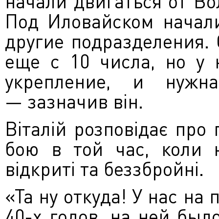
начали двигаться от Во
Под Иловайском начали
другие подразделения.
еще с 10 числа, но у 
укрепление, и нужн
— зазначив він.
Віталій розповідає про 
бою в той час, коли н
відкриті та беззбройні.
«Та ну откуда! У нас на
40-х годов, на ней был