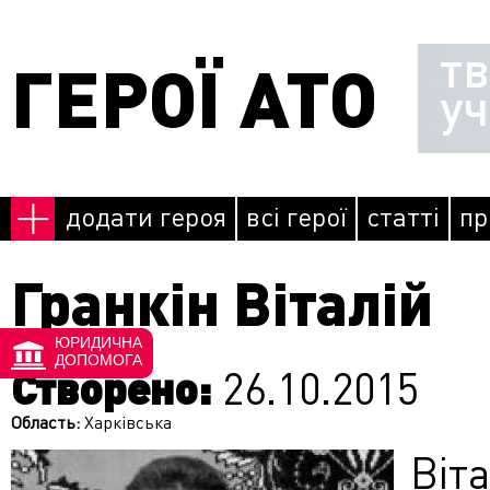
Перейти до основного матеріалу
т
ГЕРОЇ АТО
у
додати героя
всі герої
статті
пр
Гранкін Віталій
ЮРИДИЧНА
ДОПОМОГА
Створено:
26.10.2015
Область:
Харківська
Ві