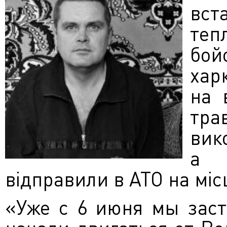
вс
теп
бой
хар
на 
тра
вик
а 
відправили в АТО на міс
«Уже с 6 июня мы заст