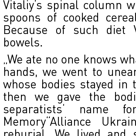
Vitaliy‘s spinal column 
spoons of cooked cerea
Because of such diet V
bowels.
„We ate no one knows wha
hands, we went to uneart
whose bodies stayed in 
then we gave the bodi
separatists‘ name fo
Memory“Alliance Ukrain
reburial. We lived and 