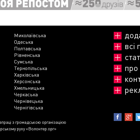
дод
Миколаївська
Одеська
всі 
Полтавська
Рівненська
стат
Сумська
про
Тернопільська
Харківська
кон
Херсонська
Хмельницька
рек
Черкаська
Чернівецька
Чернігівська
івпраці з громадською організацією
рському руху «Волонтер.орг»