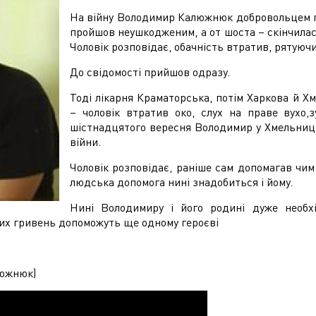
На війну Володимир Калюжнюк добровольцем пі
пройшов неушкодженим, а от шоста – скінчила
Чоловік розповідає, обачність втратив, рятуючи
До свідомості прийшов одразу.
Тоді лікарня Краматорська, потім Харкова й Х
– чоловік втратив око, слух на праве вухо,
шістнадцятого вересня Володимир у Хмельниць
війни.
Чоловік розповідає, раніше сам допомагав чим
людська допомога нині знадобиться і йому.
Нині Володимиру і його родині дуже необх
ших гривень допоможуть ще одному героєві
люжнюк)