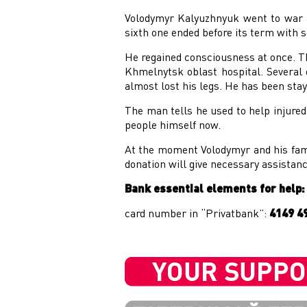
Volodymyr Kalyuzhnyuk went to war as
sixth one ended before its term with 
He regained consciousness at once. Th
Khmelnytsk oblast hospital. Several 
almost lost his legs. He has been sta
The man tells he used to help injure
people himself now.
At the moment Volodymyr and his fami
donation will give necessary assistanc
Bank essential elements for help:
card number in “Privatbank”:
4149 4