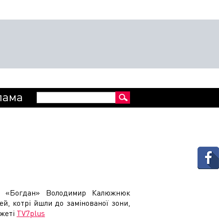
Пошукова
лама
Пошук
форма
ня «Богдан» Володимир Калюжнюк
й, котрі йшли до замінованої зони,
южеті
TV7plus