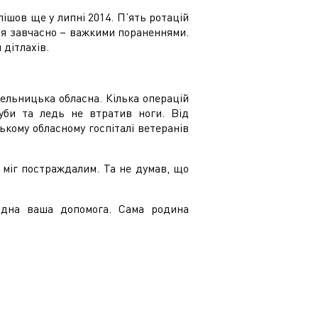
шов ще у липні 2014. П’ять ротацій
ся завчасно – важкими пораненнями.
 дітлахів.
мельницька обласна. Кілька операцій
зуби та ледь не втратив ноги. Від
кому обласному госпіталі ветеранів
 міг постраждалим. Та не думав, що
ідна ваша допомога. Сама родина