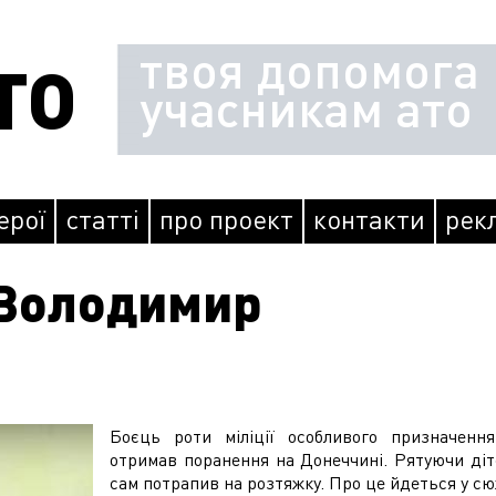
твоя допомога
ТО
учасникам ато
герої
статті
про проект
контакти
рек
Володимир
Боєць роти міліції особливого призначен
отримав поранення на Донеччині. Рятуючи діте
сам потрапив на розтяжку. Про це йдеться у с