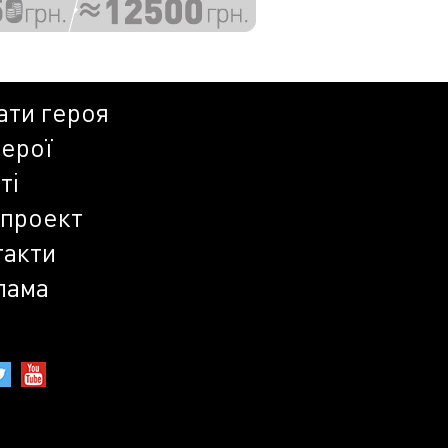
ати героя
герої
ті
 проект
такти
лама