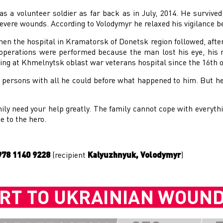
 a volunteer soldier as far back as in July, 2014. He survived 
severe wounds. According to Volodymyr he relaxed his vigilance b
en the hospital in Kramatorsk of Donetsk region followed, after 
operations were performed because the man lost his eye, his rig
ying at Khmelnytsk oblast war veterans hospital since the 16
th
o
d persons with all he could before what happened to him. But he
ly need your help greatly. The family cannot cope with everythi
e to the hero.
978 1140 9228
(recipient
Kalyuzhnyuk, Volodymyr
)