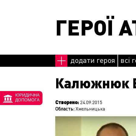
Перейти до основного матеріалу
ГЕРОЇ А
додати героя
всі 
Калюжнюк 
ЮРИДИЧНА
ДОПОМОГА
Створено:
24.09.2015
Область:
Хмельницька