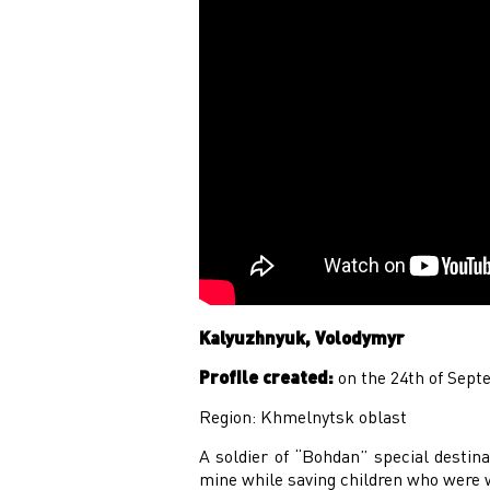
Kalyuzhnyuk, Volodymyr
Profile created:
on the 24
th
of Sept
Region: Khmelnytsk oblast
A soldier of “Bohdan” special desti
mine while saving children who were w