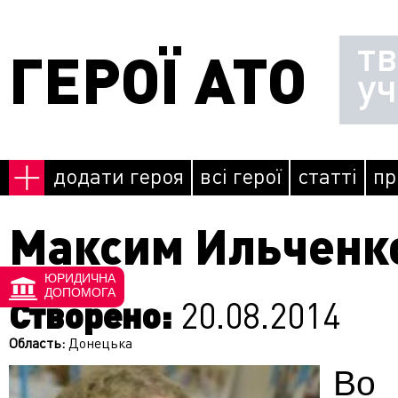
Перейти до основного матеріалу
т
ГЕРОЇ АТО
у
додати героя
всі герої
статті
пр
Максим Ильченк
ЮРИДИЧНА
ДОПОМОГА
Створено:
20.08.2014
Область:
Донецька
Во 