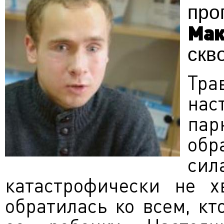
про
Ма
скв
Тра
на
па
обр
си
катастрофически не х
обратилась ко всем, к