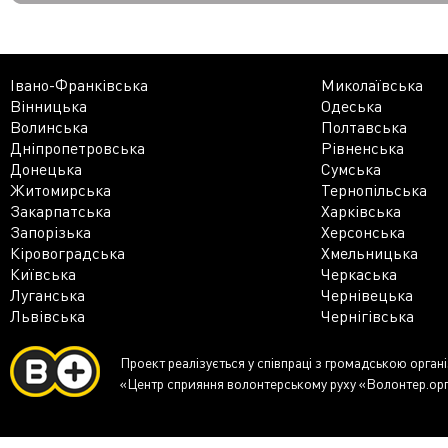
Івано-Франківська
Миколаївська
Вінницька
Одеська
Волинська
Полтавська
Дніпропетровська
Рівненська
Донецька
Сумська
Житомирська
Тернопільська
Закарпатська
Харківська
Запорізька
Херсонська
Кіровоградська
Хмельницька
Київська
Черкаська
Луганська
Чернівецька
Львівська
Чернігівська
Проект реалізується у співпраці з громадською орган
«Центр сприяння волонтерському руху «Волонтер.ор