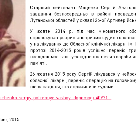
Старший лейтенант Міщенко Сергій Анатолі
завдання безпосередньо в районі проведен
Луганської областей у складі 26-ої Артилерійсь
У жовтні 2014 р. під час мінометного об
спровокував розрив аневризми судин головного
у на лікування до Обласної клінічної лікарні і
протязі 2014-2015 років успішно переніс тр
наслідок має такі ускладнення після хвороби я
пам'яті.
26 жовтня 2015 року Сергій лікувався у нейро
обласної лікарні, переніс операцію на головном
після падіння, що спричинили судоми.
schenko-sergiy-potrebuye-vashoyi-dopomogi-40971...
ber, 2015