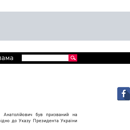
Пошукова
лама
Пошук
форма
 Анатолійович був призваний на
відно до Указу Президента України