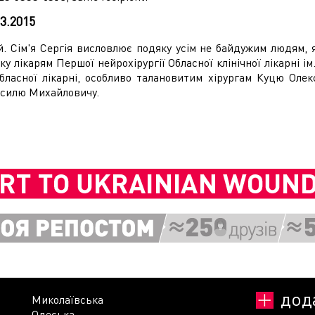
03.2015
й. Сім'я Сергія висловлює подяку усім не байдужим людям, 
ку лікарям Першої нейрохірургії Обласної клінічної лікарні 
обласної лікарні, особливо талановитим хірургам Куцю Оле
асилю Михайловичу.
дод
Миколаївська
Одеська