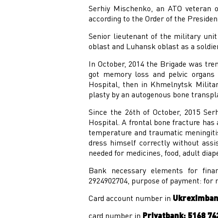
Serhiy Mischenko, an ATO veteran o
according to the Order of the Presiden
Senior lieutenant of the military un
oblast and Luhansk oblast as a soldier
In October, 2014 the Brigade was tre
got memory loss and pelvic organs 
Hospital, then in Khmelnytsk Militar
plasty by an autogenous bone transpla
Since the 26th of October, 2015 Se
Hospital. A frontal bone fracture has 
temperature and traumatic meningiti
dress himself correctly without ass
needed for medicines, food, adult diap
Bank necessary elements for finan
2924902704, purpose of payment: for 
Card account number in
Ukreximba
card number in
Privatbank: 5168 74