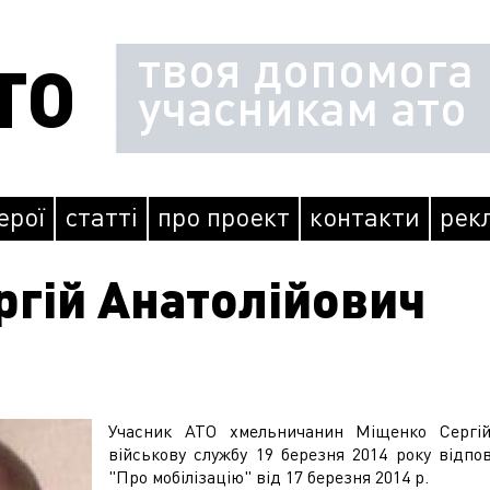
твоя допомога
ТО
учасникам ато
герої
статті
про проект
контакти
рек
ргій Анатолійович
Учасник АТО хмельничанин Міщенко Сергій
військову службу 19 березня 2014 року відпо
"Про мобілізацію" від 17 березня 2014 р.