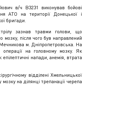
йович в/ч В3231 виконував бойові
ня АТО на території Донецької і
кої бригади.
стрілу зазнав травми голови, що
 мозку, після чого був направлений
м. Мечникова м. Дніпропетровська. На
и операції на головному мозку. Як
к епілептичні напади, анемія, втрата
хірургічному відділені Хмельницької
у мозку на ділянці трепанації черепа