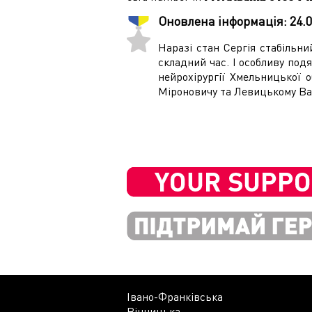
Оновлена інформація:
24.
Наразі стан Сергія стабільни
складний час. І особливу подя
нейрохірургії Хмельницької 
Міроновичу та Левицькому В
Івано-Франківська
Вінницька