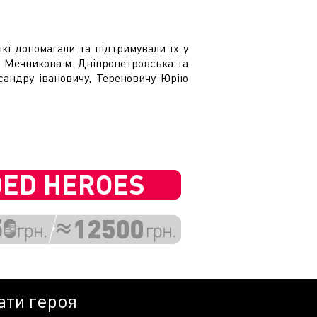
які допомагали та підтримували їх у
ім. Мечникова м. Дніпропетровська та
ксандру івановичу, Тереновичу Юрію
ати героя