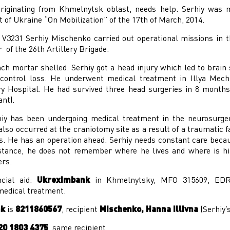
riginating from Khmelnytsk oblast, needs help. Serhiy was m
t of Ukraine “On Mobilization” of the 17th of March, 2014.
it V3231 Serhiy Mischenko carried out operational missions in t
 of the 26th Artillery Brigade.
nch mortar shelled. Serhiy got a head injury which led to brain
control loss. He underwent medical treatment in Illya Mechn
y Hospital. He had survived three head surgeries in 8 months
nt).
rhiy has been undergoing medical treatment in the neurosurg
also occurred at the craniotomy site as a result of a traumatic fa
s. He has an operation ahead. Serhiy needs constant care beca
istance, he does not remember where he lives and where is hi
ers.
cial aid:
Ukreximbank
in Khmelnytsky, MFO 315609, EDR
medical treatment.
nk
is
8211860567
, recipient
Mischenko, Hanna Illivna
(Serhiy’
20 1803 4375
, same recipient.