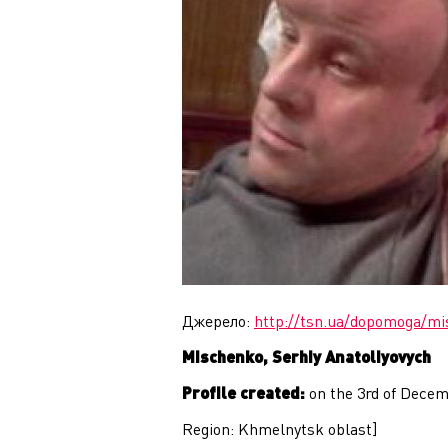
Джерело:
http://tsn.ua/dopomoga/mi
Mischenko, Serhiy Anatoliyovych
Profile created:
on the 3rd of Decem
Region: Khmelnytsk oblast]