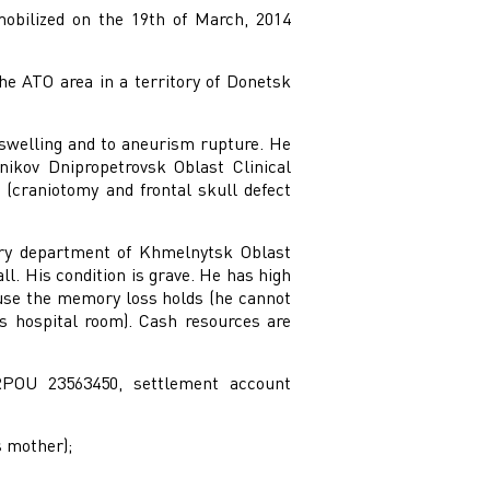
obilized on the 19th of March, 2014
he ATO area in a territory of Donetsk
 swelling and to aneurism rupture. He
ikov Dnipropetrovsk Oblast Clinical
 (craniotomy and frontal skull defect
ery department of Khmelnytsk Oblast
ll. His condition is grave. He has high
use the memory loss holds (he cannot
s hospital room). Cash resources are
POU 23563450, settlement account
s mother);