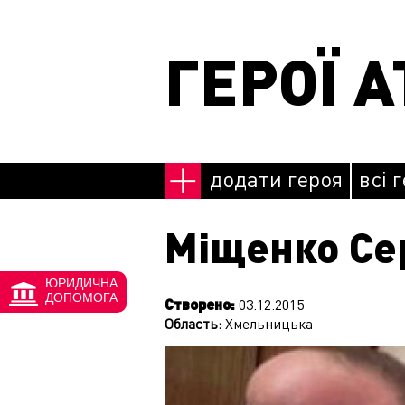
Перейти до основного матеріалу
ГЕРОЇ А
додати героя
всі 
Міщенко Се
ЮРИДИЧНА
ДОПОМОГА
Створено:
03.12.2015
Область:
Хмельницька