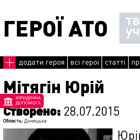
Перейти до основного матеріалу
т
ГЕРОЇ АТО
у
додати героя
всі герої
статті
пр
Мітягін Юрій
ЮРИДИЧНА
ДОПОМОГА
Створено:
28.07.2015
Область:
Донецька
Юрі