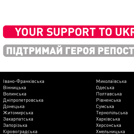
Івано-Франківська
Миколаївська
Вінницька
Одеська
Волинська
Полтавська
Дніпропетровська
Рівненська
Донецька
Сумська
Житомирська
Тернопільська
Закарпатська
Харківська
Запорізька
Херсонська
Кіровоградська
Хмельницька