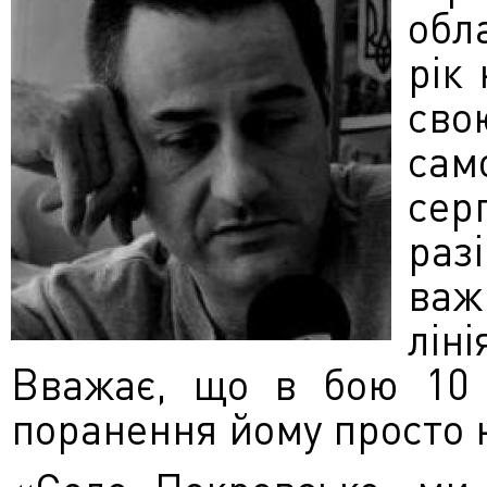
обл
рік
св
сам
сер
ра
важ
лін
Вважає, що в бою 10 
поранення йому просто 