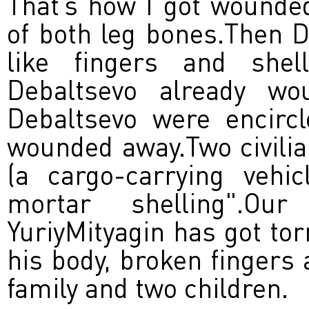
That’s how I got wounded
of both leg bones.Then 
like fingers and shel
Debaltsevo already wo
Debaltsevo were encircl
wounded away.Two civili
(a cargo-carrying vehi
mortar shelling".Ou
YuriyMityagin has got to
his body, broken fingers 
family and two children.