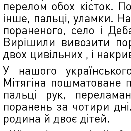
перелом обох кісток. П
інше, пальці, уламки. 
пораненого, село і Деб
Вирішили вивозити пор
двох цивільних , і накр
У нашого українсько
Мітягіна пошматоване пр
пальці рук, перелама
поранень за чотири дні
родина й двоє дітей.