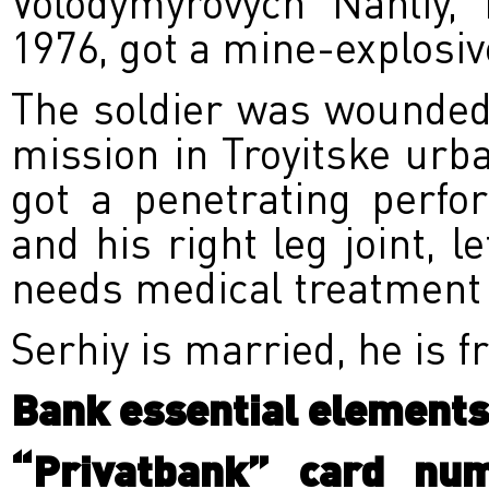
Volodymyrovych Nahliy,
1976, got a mine-explosive
The soldier was wounded 
mission in Troyitske urba
got a penetrating perfo
and his right leg joint, 
needs medical treatment a
Serhiy is married, he is f
Bank essential elements 
“Privatbank” card nu