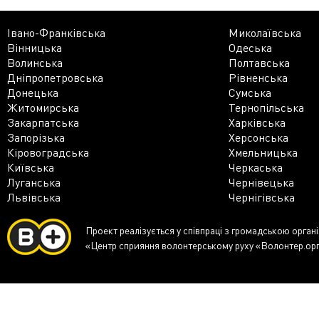
Івано-Франківська
Миколаївська
Вінницька
Одеська
Волинська
Полтавська
Дніпропетровська
Рівненська
Донецька
Сумська
Житомирська
Тернопільська
Закарпатська
Харківська
Запорізька
Херсонська
Кіровоградська
Хмельницька
Київська
Черкаська
Луганська
Чернівецька
Львівська
Чернігівська
Проект реалізується у співпраці з громадською орган
«Центр сприяння волонтерському руху «Волонтер.ор