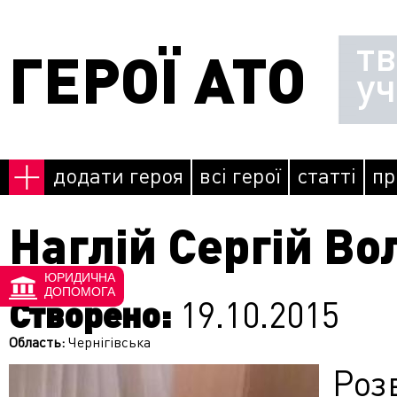
Перейти до основного матеріалу
т
ГЕРОЇ АТО
у
додати героя
всі герої
статті
пр
Наглій Сергій В
ЮРИДИЧНА
ДОПОМОГА
Створено:
19.10.2015
Область:
Чернігівська
Роз