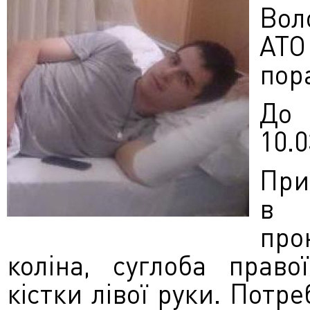
Вол
АТО
пор
До 
10.0
При
в 
про
коліна, суглоба право
кістки лівої руки. Потр