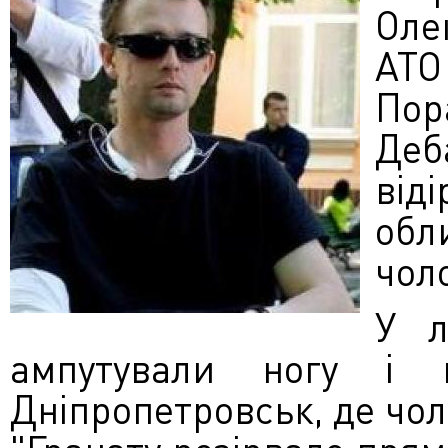
Оле
АТО
Пор
Деб
від
обл
чол
У л
ампутували ногу і 
Дніпропетровськ, де чол