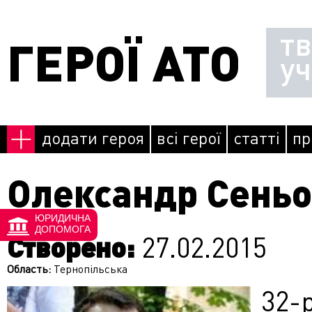
Перейти до основного матеріалу
т
ГЕРОЇ АТО
у
додати героя
всі герої
статті
пр
Олександр Сень
ЮРИДИЧНА
ДОПОМОГА
Створено:
27.02.2015
Область:
Тернопільська
32