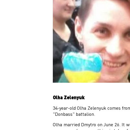
Olha Zelenyuk
34-year-old Olha Zelenyuk comes from
"Donbass" battalion.
Olha married Dmytro on June 26. It w