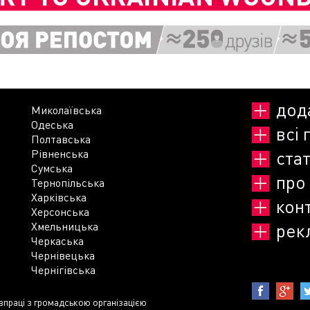
дод
Миколаївська
Одеська
всі 
Полтавська
Рівненська
стат
Сумська
про
Тернопільська
Харківська
кон
Херсонська
Хмельницька
рек
Черкаська
Чернівецька
Чернігівська
івпраці з громадською організацією