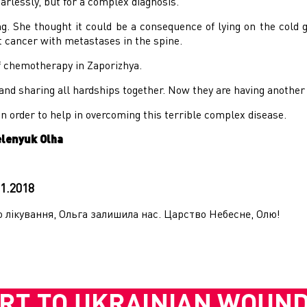
earlessly, but for a complex diagnosis.
g. She thought it could be a consequence of lying on the cold 
st cancer with metastases in the spine.
of chemotherapy in Zaporizhya.
nd sharing all hardships together. Now they are having another f
n order to help in overcoming this terrible complex disease.
elenyuk Olha
01.2018
о лікування, Ольга залишила нас. Царство Небесне, Олю!