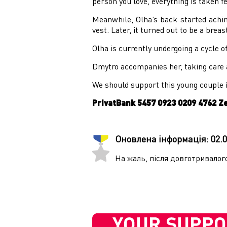
person you love, everything is taken f
Meanwhile, Olha’s back started achin
vest. Later, it turned out to be a brea
Olha is currently undergoing a cycle 
Dmytro accompanies her, taking care a
We should support this young couple i
PrivatBank 5457 0923 0209 4762 Z
Оновлена інформація:
02.
На жаль, після довготривалог