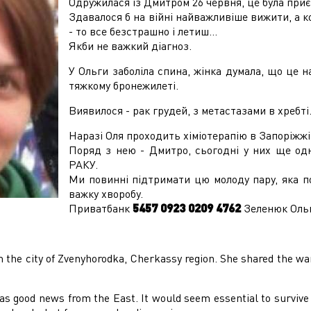
Одружилася із Дмитром 26 червня, це була приєм
Здавалося б на війні найважливіше вижити, а 
- то все безстрашно і летиш...
Якби не важкий діагноз.
У Ольги заболіла спина, жінка думала, що це н
тяжкому бронежилеті.
Виявилося -
рак грудей, з метастазами в хребті
Наразі Оля проходить хіміотерапію в Запоріжжі
Поряд з нею - Дмитро, сьогодні у них ще одн
РАКУ.
Ми повинні підтримати цю молоду пару, яка п
важку хворобу.
Приватбанк
5457 0923 0209 4762
Зеленюк Оль
 the city of Zvenyhorodka, Cherkassy region. She shared the war
as good news from the East. It would seem essential to survive