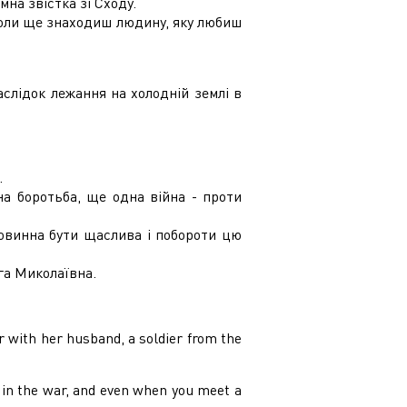
на звістка зі Сходу.
коли ще знаходиш людину, яку любиш
аслідок лежання на холодній землі в
.
.
а боротьба, ще одна війна - проти
овинна бути щаслива і побороти цю
га Миколаївна.
 with her husband, a soldier from the
 in the war, and even when you meet a