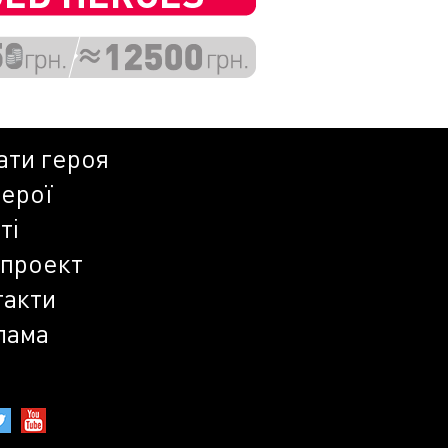
ати героя
герої
ті
 проект
такти
лама