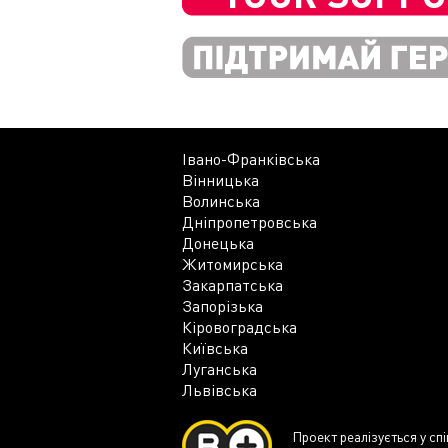
Івано-Франківська
Вінницька
Волинська
Дніпропетровська
Донецька
Житомирська
Закарпатська
Запорізька
Кіровоградська
Київська
Луганська
Львівська
Проект реалізується у сп