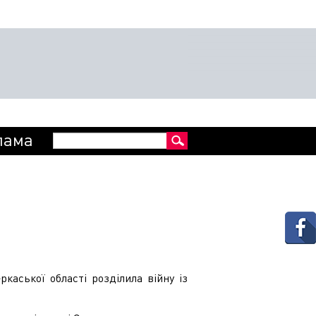
Пошукова
лама
Пошук
форма
каської області розділила ві
йну із