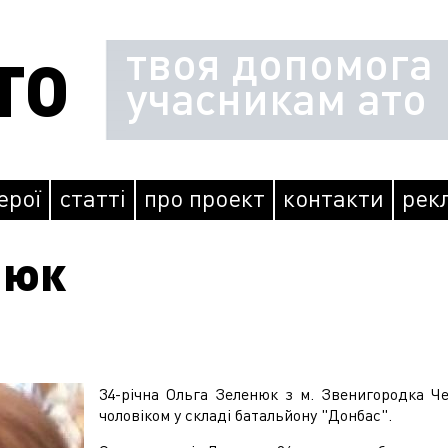
твоя допомога
ТО
учасникам ато
герої
статті
про проект
контакти
рек
юк‬
34-річна Ольга Зеленюк‬
з м. Звенигородка Чер
чоловіком у складі батальйону "Донбас".