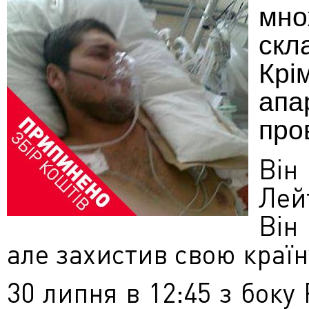
мно
скл
Крі
апа
про
Ві
Лей
Він
але захистив свою краї
30 липня в 12:45 з боку