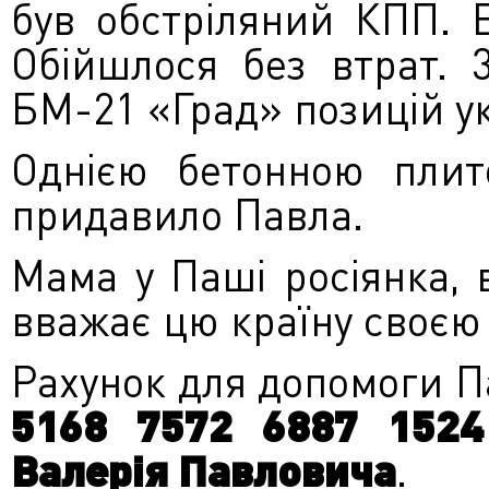
був обстріляний КПП. В
Обійшлося без втрат. 
БМ-21 «Град» позицій ук
Однією бетонною плито
придавило Павла.
Мама у Паші росіянка, в
вважає цю країну своєю
Рахунок для допомоги П
5168 7572 6887 1524
Валерія Павловича
.