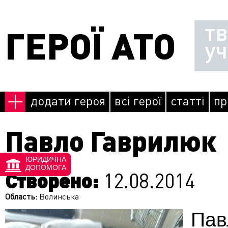
Перейти до основного матеріалу
т
ГЕРОЇ АТО
у
додати героя
всі герої
статті
пр
Павло Гаврилюк
ЮРИДИЧНА
ДОПОМОГА
Створено:
12.08.2014
Область:
Волинська
Па