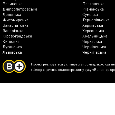
Волинська
Полтавська
Дніпропетровська
Рівненська
Донецька
Сумська
Житомирська
Тернопільська
Закарпатська
Харківська
Запорізька
Херсонська
Кіровоградська
Хмельницька
Київська
Черкаська
Луганська
Чернівецька
Львівська
Чернігівська
Проект реалізується у співпраці з громадською орган
«Центр сприяння волонтерському руху «Волонтер.ор