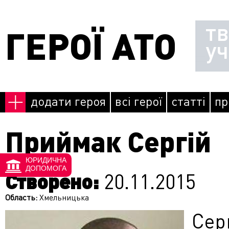
Перейти до основного матеріалу
т
ГЕРОЇ АТО
у
додати героя
всі герої
статті
пр
Приймак Сергій
ЮРИДИЧНА
ДОПОМОГА
Створено:
20.11.2015
Область:
Хмельницька
Сер