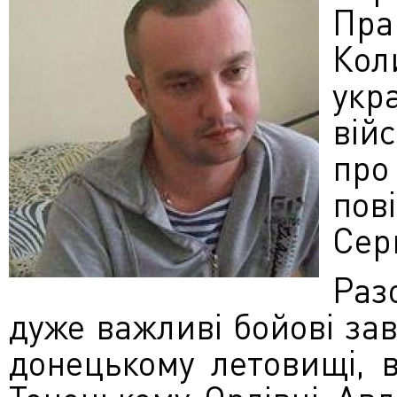
Пра
Ко
укра
вій
пр
пов
Серг
Раз
дуже важливі бойові зав
донецькому летовищі, в