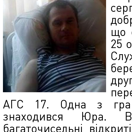
се
доб
що 
25 
Слу
бер
дру
пер
АГС 17. Одна з гра
знаходився Юра. В
багаточисельні відкрит