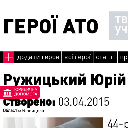
Перейти до основного матеріалу
т
ГЕРОЇ АТО
у
додати героя
всі герої
статті
пр
Ружицький Юрій
ЮРИДИЧНА
ДОПОМОГА
Створено:
03.04.2015
Область:
Вінницька
44-