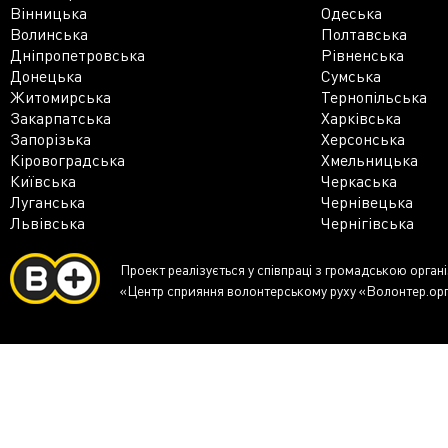
Вінницька
Одеська
Волинська
Полтавська
Дніпропетровська
Рівненська
Донецька
Сумська
Житомирська
Тернопільська
Закарпатська
Харківська
Запорізька
Херсонська
Кіровоградська
Хмельницька
Київська
Черкаська
Луганська
Чернівецька
Львівська
Чернігівська
Проект реалізується у співпраці з громадською орган
«Центр сприяння волонтерському руху «Волонтер.ор