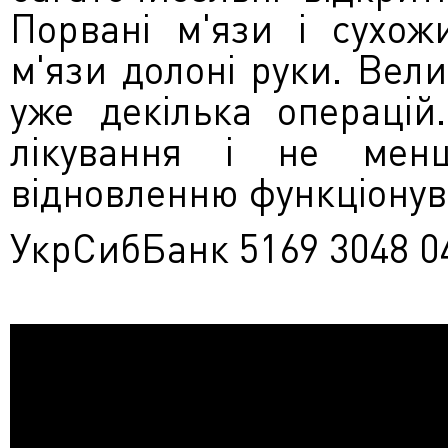
Порвані м'язи і сухо
м'язи долоні руки. Вели
уже декілька операцій
лікування і не менш
відновленню функціонув
УкрСибБанк 5169 3048 0