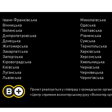
Івано-Франківська
Миколаївська
Вінницька
Одеська
Волинська
Полтавська
Дніпропетровська
Рівненська
Донецька
Сумська
Житомирська
Тернопільська
Закарпатська
Харківська
Запорізька
Херсонська
Кіровоградська
Хмельницька
Київська
Черкаська
Луганська
Чернівецька
Львівська
Чернігівська
Проект реалізується у співпраці з громадською орган
«Центр сприяння волонтерському руху «Волонтер.ор