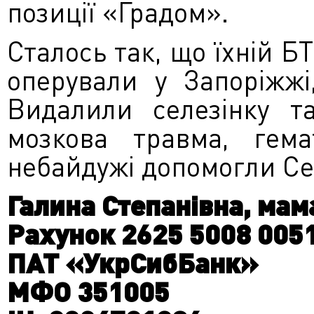
позиції «Градом».
Сталось так, що їхній БТ
оперували у Запоріжжі
Видалили селезінку та
мозкова травма, гем
небайдужі допомогли Сер
Галина Степанівна, мама
Рахунок 2625 5008 005
ПАТ «УкрСибБанк»
МФО 351005