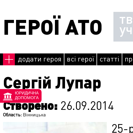
Перейти до основного матеріалу
т
ГЕРОЇ АТО
у
додати героя
всі герої
статті
пр
Сергій Лупар
ЮРИДИЧНА
ДОПОМОГА
Створено:
26.09.2014
Область:
Вінницька
25-