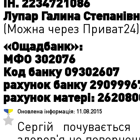
ІН. 2234721086
Лупар Галина Степанів
(Можна через Приват24)
«Ощадбанк»:
МФО 302076
Код банку 09302607
рахунок банку 2909996
рахунок матері: 26208
Оновлена інформація:
11.08.2015
Сергій почувається
здоров'я не повернеш.