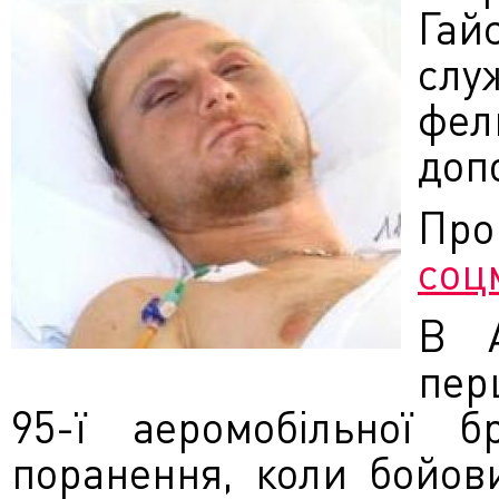
Гай
сл
фел
доп
Пр
соц
В А
пер
95-ї аеромобільної 
поранення, коли бойов