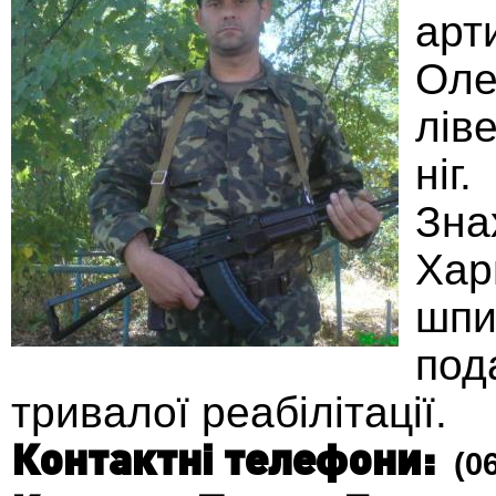
ар
Оле
лів
ніг.
Зн
Хар
шпи
по
тривалої реабілітації.
Контактні телефони:
(06