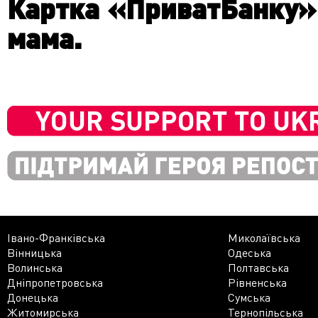
Картка «ПриватБанку»,
мама.
Івано-Франківська
Миколаївська
Вінницька
Одеська
Волинська
Полтавська
Дніпропетровська
Рівненська
Донецька
Сумська
Житомирська
Тернопільська