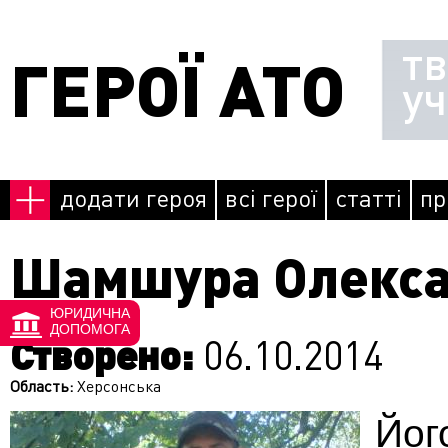
Перейти до основного матеріалу
т
ГЕРОЇ АТО
у
додати героя
всі герої
статті
пр
Шамшура Олекса
ЮРИДИЧНА
ДОПОМОГА
Створено:
06.10.2014
Область:
Херсонська
Йо