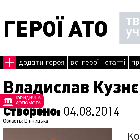
Перейти до основного матеріалу
т
ГЕРОЇ АТО
у
додати героя
всі герої
статті
пр
Владислав Кузн
ЮРИДИЧНА
ДОПОМОГА
Створено:
04.08.2014
Область:
Вінницька
К