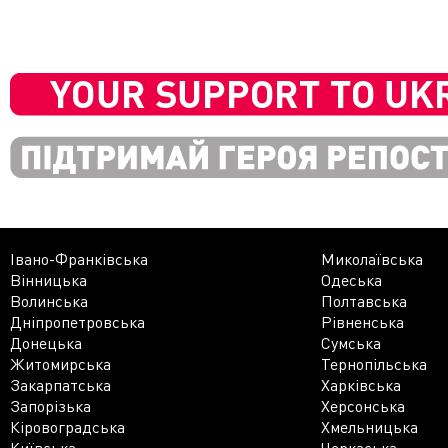
Івано-Франківська
Миколаївська
Вінницька
Одеська
Волинська
Полтавська
Дніпропетровська
Рівненська
Донецька
Сумська
Житомирська
Тернопільська
Закарпатська
Харківська
Запорізька
Херсонська
Кіровоградська
Хмельницька
Київська
Черкаська