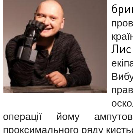
бри
пров
кр
Лис
екі
Вибу
пра
оск
операції йому ампуто
проксимального ряду кистьо