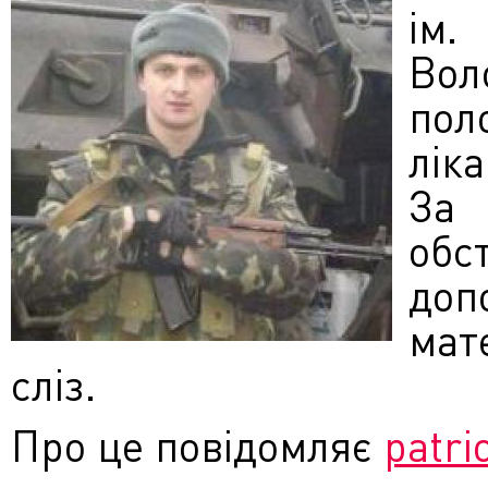
ім.
Вол
пол
лік
За
обс
до
мат
сліз.
Про це повідомляє
patri