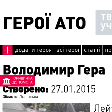
Перейти до основного матеріалу
т
ГЕРОЇ АТО
у
додати героя
всі герої
статті
пр
Володимир Гера
ЮРИДИЧНА
ДОПОМОГА
Створено:
27.01.2015
Область:
Львівська
Лей