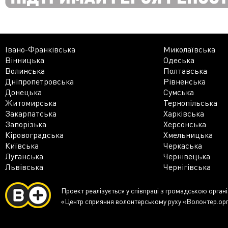
Івано-Франківська
Миколаївська
Вінницька
Одеська
Волинська
Полтавська
Дніпропетровська
Рівненська
Донецька
Сумська
Житомирська
Тернопільська
Закарпатська
Харківська
Запорізька
Херсонська
Кіровоградська
Хмельницька
Київська
Черкаська
Луганська
Чернівецька
Львівська
Чернігівська
Проект реалізується у співпраці з громадською орган
«Центр сприяння волонтерському руху «Волонтер.ор