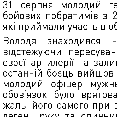
31 серпня молодий ге
бойових побратимів з 2
які приймали участь в о
Володя знаходився н
відстежуючи пересуван
своєї артилерії та зал
останній боєць вийшов 
молодий офіцер мужнь
обов’язок було врятов
жаль, його самого при 
легені, руку та спинн