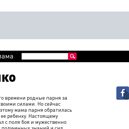
Пошукова
лама
Пошук
форма
нко
го времени родные парня за
воими силами. Но сейчас
оэтому мама парня обратилась
 ее ребенку. Настоящему
л с поля боя и мужественно
о полученных знаний и сил.