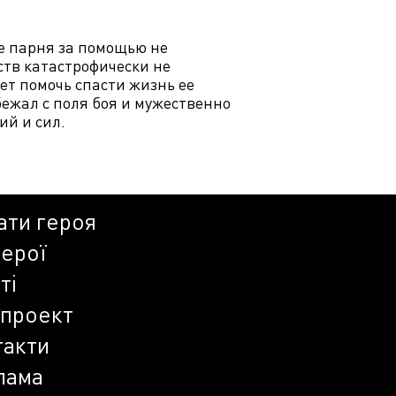
е парня за помощью не
ств катастрофически не
ет помочь спасти жизнь ее
бежал с поля боя и мужественно
ий и сил.
ати героя
герої
ті
 проект
такти
лама