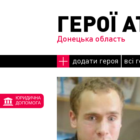
Перейти до основного матеріалу
ГЕРОЇ А
Донецька область
додати героя
всі 
ЮРИДИЧНА
ДОПОМОГА