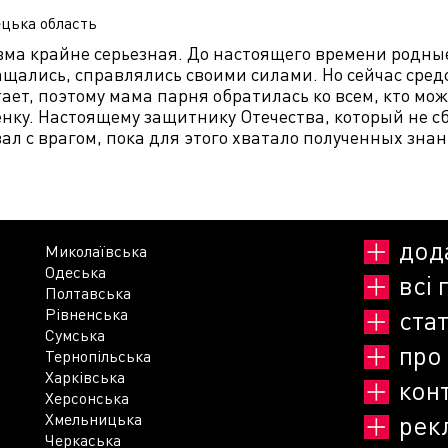
цька
область
вма крайне серьезная. До настоящего времени родны
ащались, справлялись своими силами. Но сейчас сред
ает, поэтому мама парня обратилась ко всем, кто мож
нку. Настоящему защитнику Отечества, который не с
ал с врагом, пока для этого хватало полученных знан
дод
Миколаївська
Одеська
всі 
Полтавська
Рівненська
стат
Сумська
про
Тернопільська
Харківська
кон
Херсонська
Хмельницька
рек
Черкаська