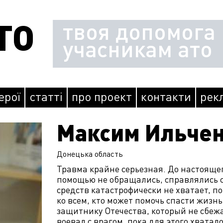
ТО
твоя допомога
учасникам ато
герої
статті
про проект
контакти
рек
Максим Ильче
Донецька
область
Травма крайне серьезная. До настояще
помощью не обращались, справлялись с
средств катастрофически не хватает, п
ко всем, кто может помочь спасти жизнь
защитнику Отечества, который не сбежа
воевал с врагом, пока для этого хватал