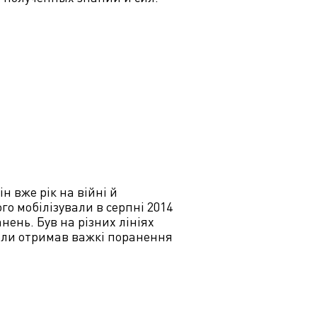
н вже рік на війні й
о мобілізували в серпні 2014
нень. Був на різних лініях
коли отримав важкі поранення