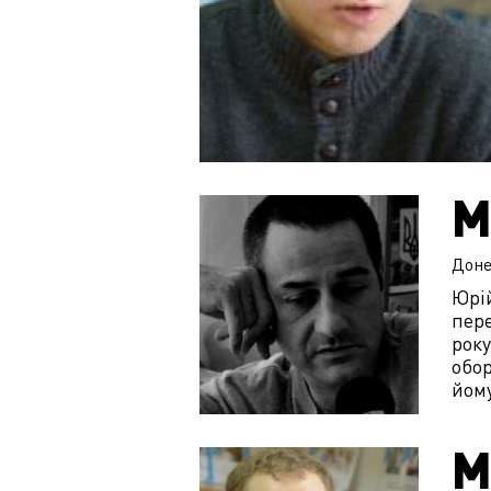
М
Доне
Юрій
пере
року
обор
йому
М