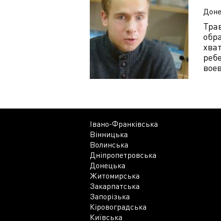
Доне
Тра
обр
хват
ребе
воев
Івано-Франківська
Вінницька
Волинська
Дніпропетровська
Донецька
Житомирська
Закарпатська
Запорізька
Кіровоградська
Київська