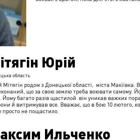
ітягін Юрій
цька
область
 Мітягін родом з Донецької області, міста Макїївка. Ві
конаний, що за свою землю треба воювати самому. Йог
. Йому багато разів щастилой він уникав важких пора
они й витримував все. Вважає, що в бою 10 лютого, 
 просто не пощастило.
аксим Ильченко