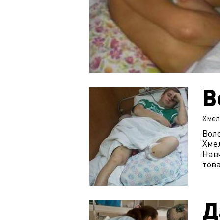
В
Хмел
Воло
Хмел
Навч
това
Д