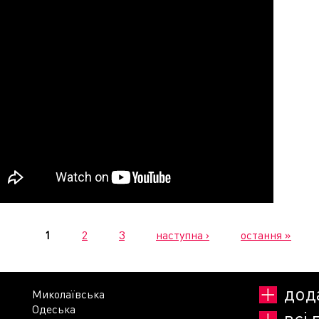
1
2
3
наступна ›
остання »
дод
Миколаївська
Одеська
всі 