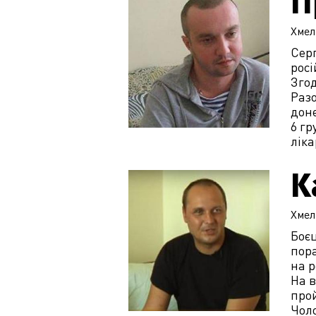
П
Хмел
Серг
росі
Згод
Разо
доне
6 гр
ліка
К
Хмел
Боє
пора
на р
На 
про
Чоло