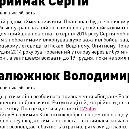
риймак Сергій
ьницька
область
ій родом з Хмельниччини. Працював будівельником у
йсько-українська війна, сам пішов у свій військкомат 
ом прийшла повістка і в серпні 2014 року Сергія мобі
м з побратимами виконував дуже важливі бойові завд
цькому летовищі, в Пісках, Водяному, Опитному, Тонен
удня 2014 року був поранений у голову через вибух мін
рні, а залишався воювати до 19 грудня, поки не зомлі
алюжнюк Володими
ьницька
область
ць роти міліції особливого призначення «Богдан» В
нення на Донеччині. Рятуючи дітей, котрі йшли до з
озтяжку. Про це йдеться у сюжеті
TV7plus
війну Володимир Калюжнюк добровольцем пішов ще у л
йшов неушкодженим, а от шоста – скінчилася завчас
вік розповідає, обачність втратив, рятуючи дітлахів.