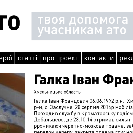
ТО
твоя допомога
учасникам ато
герої
статті
про проект
контакти
рек
Галка Іван Фр
Хмельницька
область
Галка Іван Францович 06.06.1972 р.н., 
р-н, с. Заслучне. 28 серпня 2014р мобіл
Проходив службу в Краматорську водієм
Дебальцево, де 23.10.14 отримав сильн
рроникаюч черепно-мозкова травма, забі
перелом черепу, закрита травма грудно