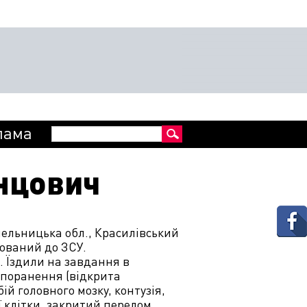
Пошукова
лама
Пошук
форма
анцович
Хмельницька обл., Красилівський
ізований до ЗСУ.
. Їздили на завдання в
і поранення (відкрита
й головного мозку, контузія,
ї клітки, закритий перелом