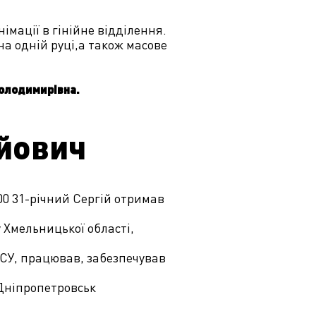
імації в гінійне відділення.
на одній руці,а також масове
Володимирівна.
ійович
00 31-річний Сергій отримав
 Хмельницької області,
 ЗСУ, працював, забезпечував
 Дніпропетровськ