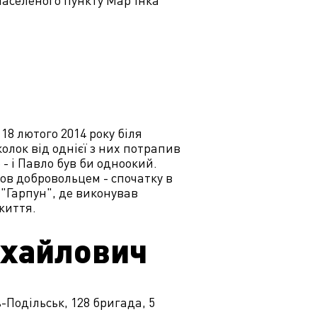
населеного пункту Мар’їнка
18 лютого 2014 року біля
лок від однієї з них потрапив
 - і Павло був би одноокий.
ішов добровольцем - спочатку в
 "Гарпун", де виконував
життя.
ихайлович
Подільськ, 128 бригада, 5