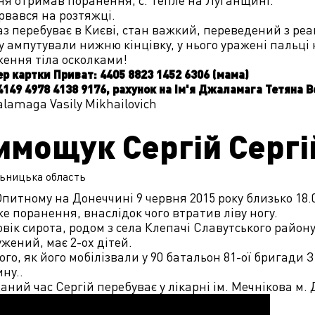
ня отримав поранення, с. Тепле на Луганщині.
рвався на розтяжці.
з перебуває в Києві, стан важкий, переведений з реан
 ампутували нижню кінцівку, у нього уражені пальці 
ження тіла осколками!
р картки Приват: 4405 8823 1452 6306 (мама)
4149 4978 4138 9176, рахунок на ім'я Джаламага Тетяна 
lamaga Vasily Mikhailovich
имощук Сергій Серг
ьницька
область
Опитному на Донеччині 9 червня 2015 року близько 18.
е поранення, внаслідок чого втратив ліву ногу.
вік сирота, родом з села Клепачі Славутського району
жений, має 2-ох дітей.
ого, як його мобілізвали у 90 батальон 81-ої бригади
ну..
аний час Сергій перебуває у лікарні ім. Мечнікова м.