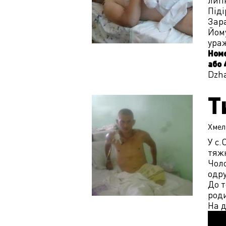
лип
Піді
Зара
Йому
ура
Номе
або 
Dzha
Т
Хмел
У с.
тяжк
Чоло
одру
До т
роди
На д