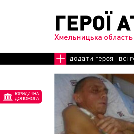
Перейти до основного матеріалу
ГЕРОЇ А
Хмельницька область
додати героя
всі 
Сторінки
ЮРИДИЧНА
ДОПОМОГА