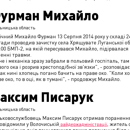
урман Михайло
ьницька
область
ічний Михайло Фурман 13 Серпня 2014 року у складі 2
ади проводив зачистку села Хрящувате Луганської об
:00 БМП-2, на якій пересувався Михайло, підірвалася
ленні травми.
е і механіка зразу забрали в польовий госпіталь, там 
ого ока і розрив хрестоподібної зв'язки", - розповіда
ак нині хлопець погано бачить на праве око. "Коли х
е око, то в оці, як в тумані", - продовжує Михайло.
аксим Писарук
ьницька
область
ськовослужбовець Максим Писарук отримав поранення
овідомили у Волочиській
, житель
райдержадміністрації