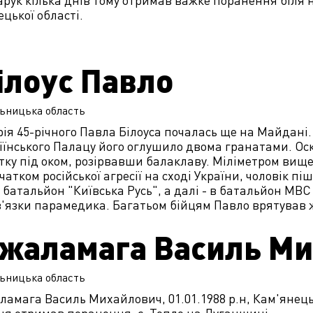
рук кілька днів тому отримав важке поранення біля 
цької області.
ілоус Павло
ьницька
область
рія 45-річного Павла Білоуса почалась ще на Майдані. 
їнського Палацу його оглушило двома гранатами. Оско
стку під оком, розірвавши балаклаву. Міліметром вище
чатком російської агресії на сході України, чоловік п
 батальйон "Київська Русь", а далі - в батальйон МВС
в'язки парамедика. Багатьом бійцям Павло врятував 
жаламага Василь М
ьницька
область
амага Василь Михайлович, 01.01.1988 р.н, Кам'янець-