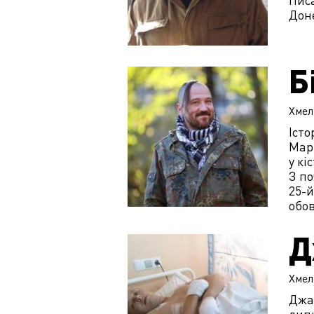
Писа
Доне
Б
Хмел
Істо
Марі
у кі
З по
25-й
обо
Д
Хмел
Джал