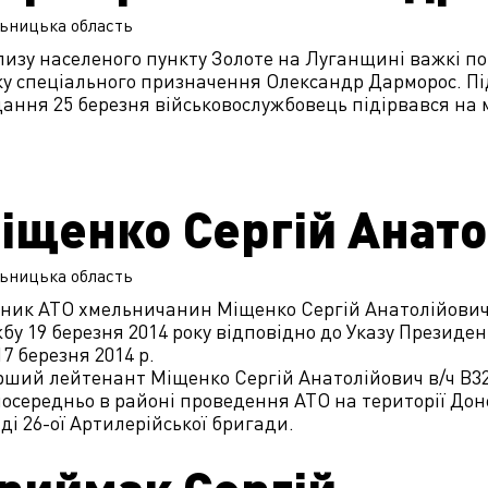
ьницька
область
изу населеного пункту Золоте на Луганщині важкі п
ку спеціального призначення Олександр Дарморос. Пі
ання 25 березня військовослужбовець підірвався на мі
іщенко Сергій Анат
ьницька
область
сник АТО хмельничанин Міщенко Сергій Анатолійович
бу 19 березня 2014 року відповідно до Указу Президен
17 березня 2014 р.
рший лейтенант Міщенко Сергій Анатолійович в/ч В3
осередньо в районі проведення АТО на території Доне
ді 26-ої Артилерійської бригади.