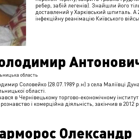
ребер, забій легенів). Знайшли його тільк
доставлений у Харківський шпиталь. А
інфекційну реанімацію Київського війс
олодимир Антонови
ьницька
область
димир Соловейко (28.07.1989 р.н) з села Маліївці Ду
ьницької області.
ався в Чернівецькому торгово-економічному інституті
рознавство і комерційна діяльність, закінчив в 2012 р
арморос Олександр