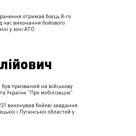
оранення отримав боєць 8-го
д час виконання бойового
ні у зоні АТО.
олійович
 був призваний на військову
та України "Про мобілізацію"
231 виконував бойові завдання
цької і Луганської областей у