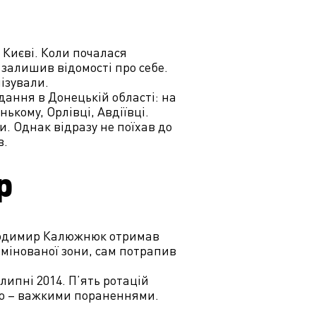
 Києві. Коли почалася
і залишив відомості про себе.
лізували.
ання в Донецькій області: на
ькому, Орлівці, Авдіївці.
и. Однак відразу не поїхав до
в.
р
олодимир Калюжнюк отримав
амінованої зони, сам потрапив
ипні 2014. П’ять ротацій
но – важкими пораненнями.