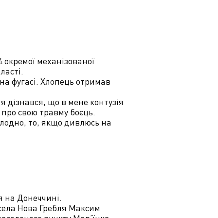
4 окремої механізованої
ласті.
 на фугасі. Хлопець отримав
я дізнався, що в мене контузія
є про свою травму боєць.
олодно, то, якщо дивлюсь на
 на Донеччині.
 села Нова Гребля Максим