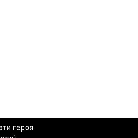
ати героя
герої