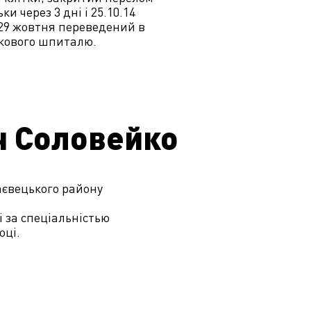
и через 3 дні і 25.10.14
 29 жовтня переведений в
ькового шпиталю.
ч Соловейко
наєвецького району
 за спеціальністью
оці.