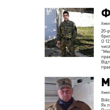
Ф
Хмел
20-р
бриг
О 12
чис
"Мен
прав
Відт
прав
М
Хмел
Вій
Як п