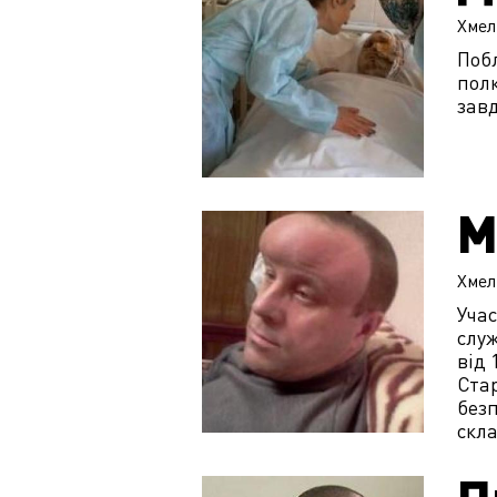
Хмел
Побл
пол
завд
М
Хмел
Уча
служ
від 
Ста
безп
скла