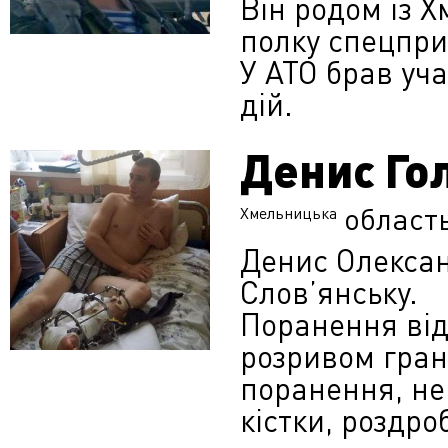
Він родом із 
полку спецпри
У АТО брав уч
дій.
Денис Го
област
Хмельницька
Денис Олексан
Слов’янську.
Поранення від
розривом грана
поранення, не
кістки, роздро