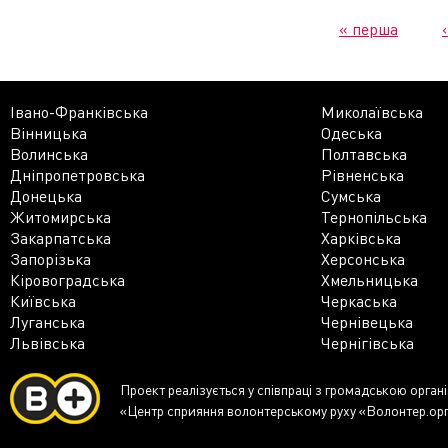
« перша
Івано-Франківська
Миколаївська
Вінницька
Одеська
Волинська
Полтавська
Дніпропетровська
Рівненська
Донецька
Сумська
Житомирська
Тернопільська
Закарпатська
Харківська
Запорізька
Херсонська
Кіровоградська
Хмельницька
Київська
Черкаська
Луганська
Чернівецька
Львівська
Чернігівська
Проект реалізується у співпраці з громадською орган
«Центр сприяння волонтерському руху «Волонтер.ор