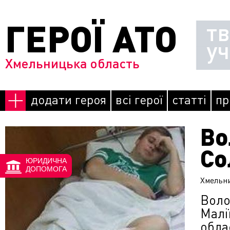
Перейти до основного матеріалу
ГЕРОЇ АТО
т
у
Хмельницька область
додати героя
всі герої
статті
пр
Во
Сторінки
Со
ЮРИДИЧНА
ДОПОМОГА
Хмельн
Воло
Малі
облас