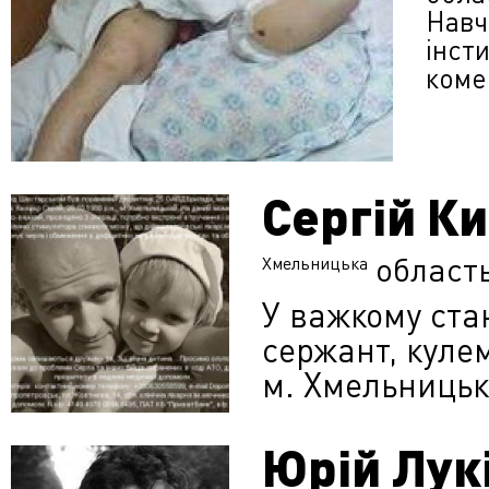
Навч
інст
комер
Сергій К
област
Хмельницька
У важкому ста
сержант, кулем
м. Хмельницьк
Юрій Лук