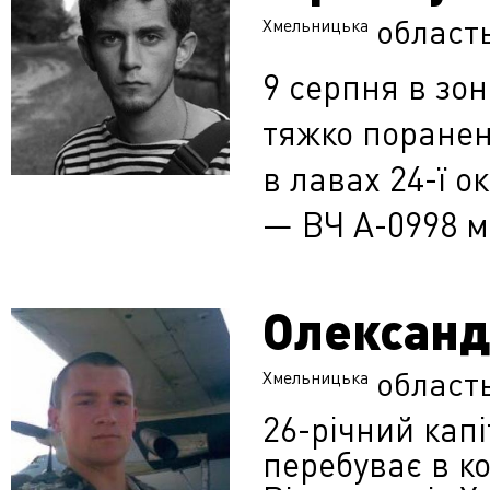
област
Хмельницька
9 серпня в зон
тяжко поранен
в лавах 24-ї о
— ВЧ А-0998 м.
Олександ
област
Хмельницька
26-річний кап
перебуває в к