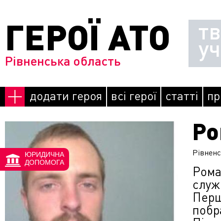
Перейти до основного матеріалу
ГЕРОЇ АТО
т
у
Рівненська область
додати героя
всі герої
статті
пр
Ро
Сторінки
Рівнен
ЮРИДИЧНА
ДОПОМОГА
Рома
служ
Перш
побр