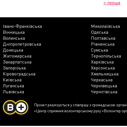
« перша
Івано-Франківська
Миколаївська
Вінницька
Одеська
Волинська
Полтавська
Дніпропетровська
Рівненська
Донецька
Сумська
Житомирська
Тернопільська
Закарпатська
Харківська
Запорізька
Херсонська
Кіровоградська
Хмельницька
Київська
Черкаська
Луганська
Чернівецька
Львівська
Чернігівська
Проект реалізується у співпраці з громадською орган
«Центр сприяння волонтерському руху «Волонтер.ор