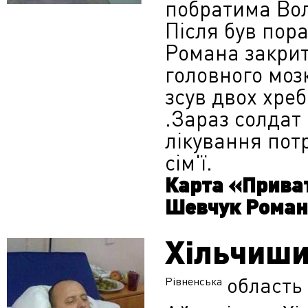
побратима Вол
Після був пора
Романа закрит
головного мозк
зсув двох хреб
.Зараз солдат
лікування пот
сім'ї.
Карта «Приват
Шевчук Роман
Хільчиши
область
Рівненська