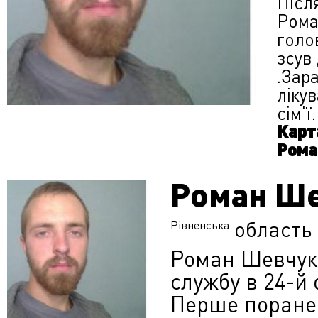
Післ
Рома
голов
зсув
.Зар
ліку
сім'ї.
Карт
Рома
Роман Ш
область
Рівненська
Роман Шевчук,
службу в 24-й 
Перше поранен