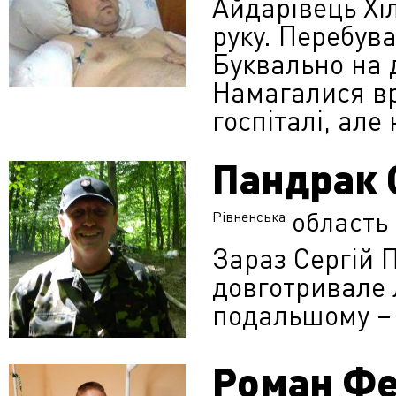
Айдарівець Хі
руку. Перебува
Буквально на 
Намагалися вр
госпіталі, ал
Пандрак 
область
Рівненська
Зараз Сергій 
довготривале л
подальшому – 
Роман Ф