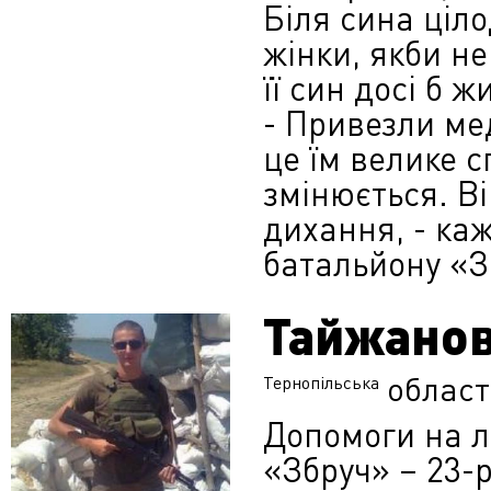
Біля сина ціл
жінки, якби не
її син досі б ж
- Привезли ме
це їм велике с
змінюється. В
дихання, - ка
батальйону «З
Тайжанов
област
Тернопільська
Допомоги на л
«Збруч» – 23-