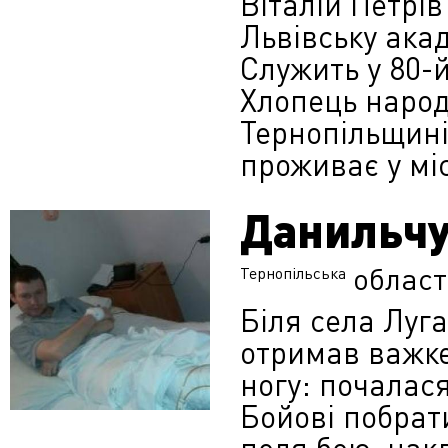
Віталій Петрів
Львівську акад
Служить у 80-й
Хлопець народи
Тернопільщині,
проживає у міс
Данильчу
област
Тернопільська
Біля села Луга
отримав важке
ногу: почалас
Бойові побрат