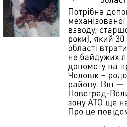
Потрібна допо
механізованої
взводу, старш
роки), який 30
області втрати
не байдужих л
допомогу на пр
Чоловік – родо
району. Він —
Новоград-Воли
зону АТО ще н
Про це повідом