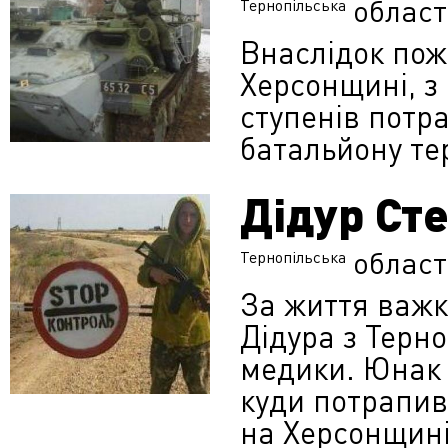
област
Тернопільська
Внаслідок пож
Херсонщині, з
ступенів потра
батальйону те
Дідур Ст
област
Тернопільська
За життя важк
Дідура з Терн
медики. Юнак п
куди потрапив
на Херсонщині