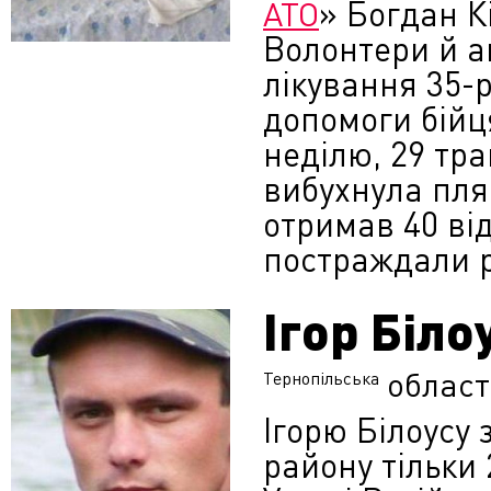
» Богдан К
АТО
Волонтери й а
лікування 35-
допомоги бійц
неділю, 29 тра
вибухнула пля
отримав 40 від
постраждали р
Ігор Біло
област
Тернопільська
Ігорю Білоусу 
району тільки 