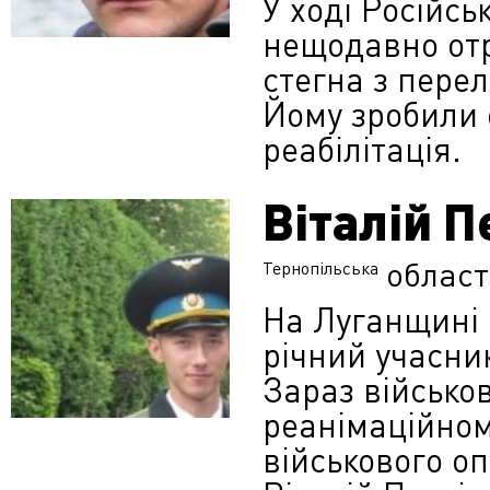
У ході Російсь
нещодавно отр
стегна з перел
Йому зробили 
реабілітація.
Віталій П
област
Тернопільська
На Луганщині 
річний учасник
Зараз військо
реанімаційном
військового оп