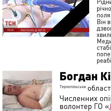
Рідн
річн
поля
Він 
дзвон
хвил
Меди
стаб
попе
реабі
Богдан К
област
Тернопільська
Численних опі
волонтер ГО «