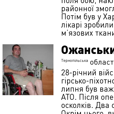
поля бою, накл
районної змог
Потім був у Ха
лікарі зробил
м’яз
ових ткан
Ожанськ
област
Тернопільська
28-річний вій
гірсько-піхот
липня був важ
АТО. Після опе
осколків. Два 
Окрім цього, в