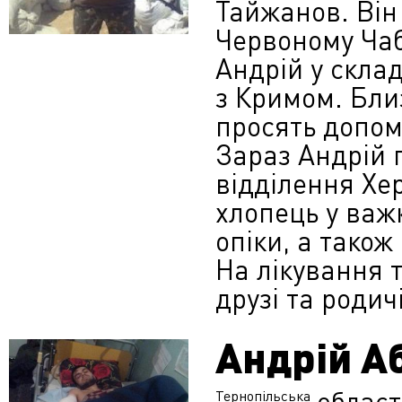
Тайжанов. Він 
Червоному Чаб
Андрій у скла
з Кримом. Бли
просять допом
Зараз Андрій п
відділення Хер
хлопець у важк
опіки, а також
На лікування 
друзі та родичі
Андрій А
област
Тернопільська