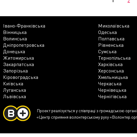
1
2
Івано-Франківська
Миколаївська
Вінницька
Одеська
Волинська
Полтавська
Дніпропетровська
Рівненська
Донецька
Сумська
Житомирська
Тернопільська
Закарпатська
Харківська
Запорізька
Херсонська
Кіровоградська
Хмельницька
Київська
Черкаська
Луганська
Чернівецька
Львівська
Чернігівська
Проект реалізується у співпраці з громадською орган
«Центр сприяння волонтерському руху «Волонтер.ор