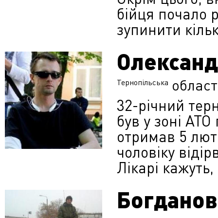
бійця почало 
зупинити кіль
Олександ
област
Тернопільська
32-річний тер
був у зоні АТО
отримав 5 лют
чоловіку відір
Лікарі кажуть,
Богданов