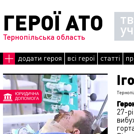
Перейти до основного матеріалу
ГЕРОЇ АТО
т
у
Тернопільська область
додати героя
всі герої
статті
пр
Іг
Сторінки
Тернопі
ЮРИДИЧНА
ДОПОМОГА
Геро
27-р
вибу
горта