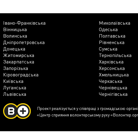
Івано-Франківська
Миколаївська
Вінницька
Одеська
Волинська
Полтавська
Дніпропетровська
Рівненська
Донецька
Сумська
Житомирська
Тернопільська
Закарпатська
Харківська
Запорізька
Херсонська
Кіровоградська
Хмельницька
Київська
Черкаська
Луганська
Чернівецька
Львівська
Чернігівська
Проект реалізується у співпраці з громадською орган
«Центр сприяння волонтерському руху «Волонтер.ор