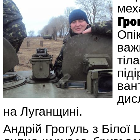
мех
Гро
Опі
важ
ті
під
ва
дис
на Луганщині.
Андрій Грогуль з Білої 