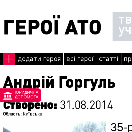
Перейти до основного матеріалу
т
ГЕРОЇ АТО
у
додати героя
всі герої
статті
пр
Андрій Горгуль
ЮРИДИЧНА
ДОПОМОГА
Створено:
31.08.2014
Область:
Київська
35-