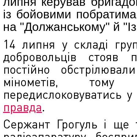
липня керував бригадо
із бойовими побратима
на "Должанському" й "І
14 липня у складі груп
добровольців стояв п
постійно обстрілювали
мінометів, тому 
передислоковуватись у
правда
.
Сержант Грогуль і ще 
радіоапаратуру, боєпр