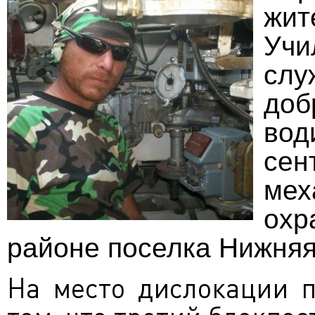
жи
Учи
слу
до
вод
с
ме
охр
районе поселка Нижняя
На место дислокации п