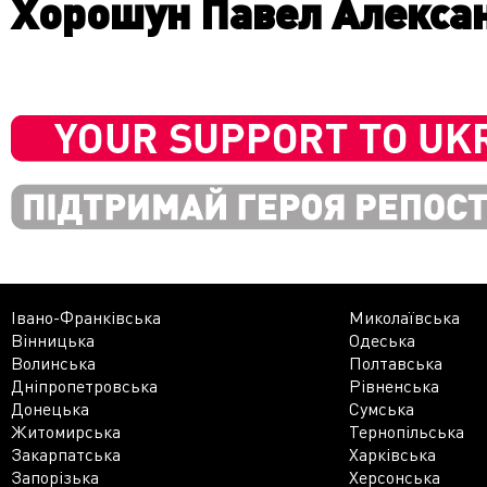
Хорошун Павел Алекса
Івано-Франківська
Миколаївська
Вінницька
Одеська
Волинська
Полтавська
Дніпропетровська
Рівненська
Донецька
Сумська
Житомирська
Тернопільська
Закарпатська
Харківська
Запорізька
Херсонська