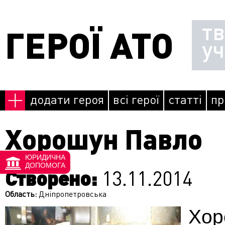
Перейти до основного матеріалу
т
ГЕРОЇ АТО
у
додати героя
всі герої
статті
пр
Хорошун Павло
ЮРИДИЧНА
ДОПОМОГА
Створено:
13.11.2014
Область:
Дніпропетровська
Хо