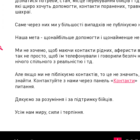
дізнатися потреби, стан, місце перебування бійців і тд
які щиро хочуть допомогти, контакти поранених, травм
шахраї.
Саме через них ми у більшості випадків не публікуємо 
Наша мета - щонайбільше допомогти і щонайменше не
Ми не хочемо, щоб маючи контакти рідних, аферисти 
так не просто, щоб їм телефонували і говорили безліч
нічого спільного з реальністю і тд.
Але якщо ми не піблікуємо контактів, то це не значит
знайти. Контактуйте з нами через панель «
Контакти
» 
питання.
Дякуємо за розуміння і за підтримку бійців.
Усім нам миру, сили і терпіння.