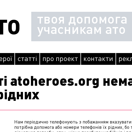
твоя допомога
ТО
учасникам ато
герої
статті
про проект
контакти
рек
ті atoheroes.org нем
 рідних
Нам періодично телефонують з побажанням вказувати 
потрібна допомога або номери телефонів їх рідних, бо