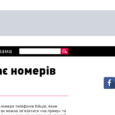
Пошукова
лама
Пошук
форма
ає номерів
номери телефонів бійців, яким
 так можна зв’язатися «на пряму» та