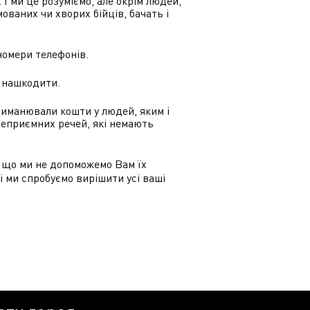
. І ми це розуміємо, але окрім людей,
ованих чи хворих бійців, бачать і
номери телефонів.
 нашкодити.
виманювали кошти у людей, яким і
 неприємних речей, які немають
ь, що ми не допоможемо Вам їх
і ми спробуємо вирішити усі ваші