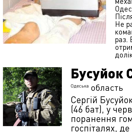
меха
Одес
Післ
Не р
кома
раз.
отрим
долі
Бусуйок 
область
Одеська
Сергій Бусуйо
(46 бат), у че
поранення гом
госпіталях, д