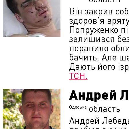
Він закрив соб
здоров'я врят
Попруженко пі
залишився без
поранило облич
бачить. Але ша
Дають його із
ТСН.
Андрей Л
область
Одеська
Андрей Лебедь