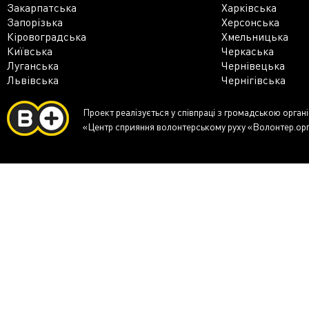
Закарпатська
Харківська
Запорізька
Херсонська
Кіровоградська
Хмельницька
Київська
Черкаська
Луганська
Чернівецька
Львівська
Чернігівська
Проект реалізується у співпраці з громадською орган
«Центр сприяння волонтерському руху «Волонтер.ор