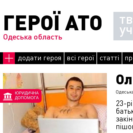
Перейти до основного матеріалу
ГЕРОЇ АТО
т
у
Одеська область
додати героя
всі герої
статті
пр
Ол
Одеськ
ЮРИДИЧНА
ДОПОМОГА
23-р
бать
закін
пішо