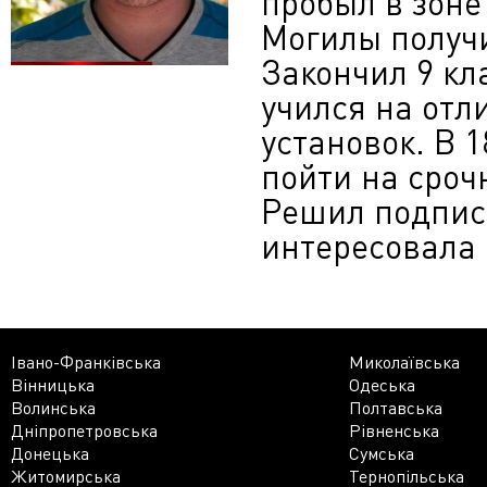
пробыл в зоне
Могилы получи
Закончил 9 кл
учился на отл
установок. В 
пойти на сроч
Решил подписа
интересовала 
Івано-Франківська
Миколаївська
Вінницька
Одеська
Волинська
Полтавська
Дніпропетровська
Рівненська
Донецька
Сумська
Житомирська
Тернопільська