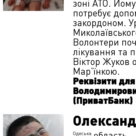
зоні АТО. Йому
потребує допо
закордоном. У
Миколаївськог
Волонтери поч
лікування та п
Віктор Жуков 
Мар'їнкою.
Реквізити для
Володимирови
(ПриватБанк)
Олександ
область
Одеська