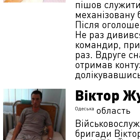
пішов служити
механізовану 
Після оголоше
Не раз дивився
командир, пр
раз. Вдруге с
отримав контуз
долікувавшись
Віктор Ж
область
Одеська
Військовослуж
бригади Вікто