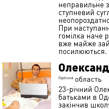
неправильне 
ступневий суг
неопороздатн
При наступанні
гомілка наче 
вже майже зай
посилюються.
Олександ
область
Одеська
23-річний Оле
батьками в Оде
закінчив школу