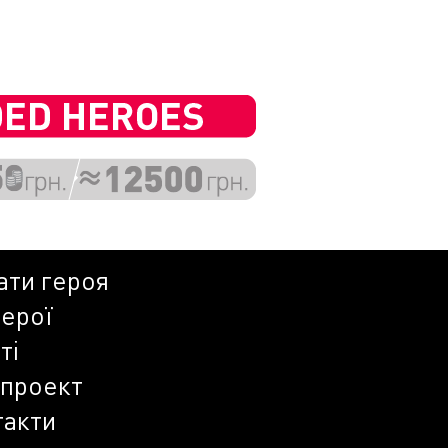
ати героя
герої
ті
 проект
такти