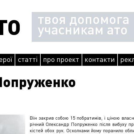
твоя допомога
ТО
учасникам ато
герої
статті
про проект
контакти
рек
Попруженко
Він закрив собою 15 побратимів, і ціною власн
річний Олександр Попруженко після вибуху пр
кістей обох рук. Осколками йому поранило обли