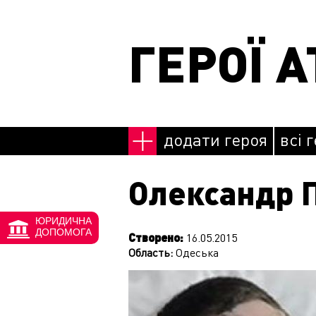
Перейти до основного матеріалу
ГЕРОЇ А
додати героя
всі 
Олександр 
ЮРИДИЧНА
ДОПОМОГА
Створено:
16.05.2015
Область:
Одеська