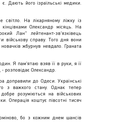
 є. Дають його ізраїльські медики.
е світло. На лікарняному ліжку із
 кінцівками Олександр місяць. На
рокий Лан" лейтенант-зв'язківець
и військову справу. Того дня вони
 новачків жбурнув невдало. Граната
ин. Я пам'ятаю взяв її в руки, я її
, - розповідає Олександр.
ра доправили до Одеси. Українські
го з важкого стану. Однак тепер
і добре розуміються на військових
ки. Операція коштує півсотні тисяч
ерміново, бо з кожним днем шансів