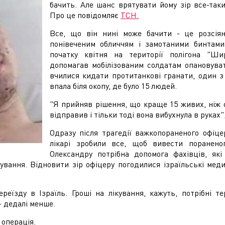
бачить. Але шанс врятувати йому зір все-таки
Про це повідомляє
ТСН.
Все, що він нині може бачити - це розсіян
понівеченим обличчям і замотаними бинтами
початку квітня на території полігона "Ши
допомагав мобілізованим солдатам опановуват
вчилися кидати протитанкові гранати, один з
впала біля окопу, де було 15 людей.
"Я прийняв рішення, що краще 15 живих, ніж од
відправив і тільки тоді вона вибухнула в руках"
Одразу після трагедії важкопораненого офіце
лікарі зробили все, щоб вивести поранено
Олександру потрібна допомога фахівців, як
ування. Відновити зір офіцеру погодилися ізраїльські меди
еїзду в Ізраїль. Гроші на лікування, кажуть, потрібні т
- дедалі менше.
 операція.