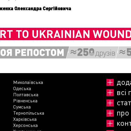
руженка Олександра Сергійовича
дод
Миколаївська
Одеська
всі 
Полтавська
Рівненська
стат
Сумська
про
Тернопільська
Харківська
кон
Херсонська