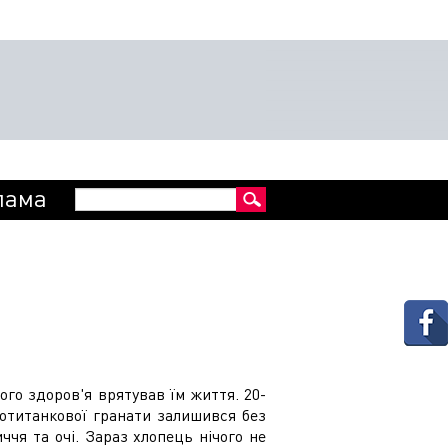
Пошукова
лама
Пошук
форма
ого здоров'я врятував їм життя. 20-
отитанкової гранати залишився без
ччя та очі. Зараз хлопець нічого не