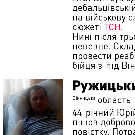
дебальцівській
на військову с
сюжеті
ТСН.
Нині після трь
непевне. Скла
провести реаб
бійця з-під Ві
Ружицьк
область
Вінницька
44-річний Юрі
пішов доброво
повістку. Пот