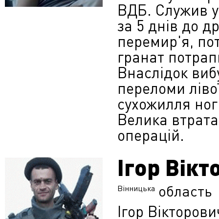
ВДБ. Служив у 
за 5 днів до д
перемир'я, пот
гранат потрап
Внаслідок виб
переломи лівої
сухожилля
ног
Велика втрата 
операцій.
Ігор Вік
область
Вінницька
Ігор Вікторов