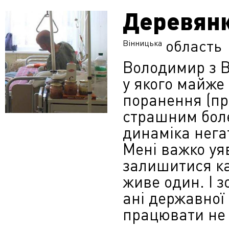
Деревян
область
Вінницька
Володимир з Ві
у якого майже 
поранення (пр
страшним боле
динаміка негат
Мені важко уя
залишитися кал
живе один. І 
ані державної
працювати не