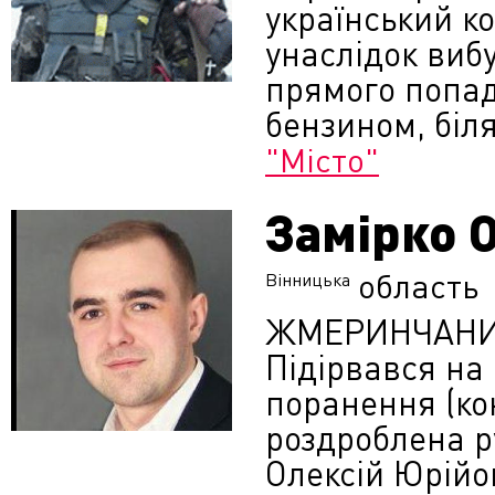
український ко
унаслідок виб
прямого попад
бензином, біля
"Місто"
Замірко 
область
Вінницька
ЖМЕРИНЧАНИН
Підірвався на 
поранення (кон
роздроблена р
Олексій Юрійо