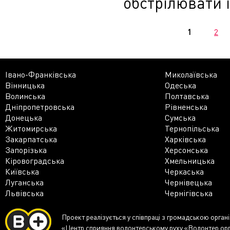
обстрілювати ї
1
2
Івано-Франківська
Миколаївська
Вінницька
Одеська
Волинська
Полтавська
Дніпропетровська
Рівненська
Донецька
Сумська
Житомирська
Тернопільська
Закарпатська
Харківська
Запорізька
Херсонська
Кіровоградська
Хмельницька
Київська
Черкаська
Луганська
Чернівецька
Львівська
Чернігівська
Проект реалізується у співпраці з громадською орган
«Центр сприяння волонтерському руху «Волонтер.ор