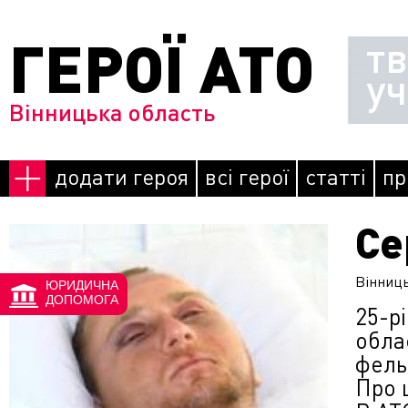
Перейти до основного матеріалу
ГЕРОЇ АТО
т
у
Вінницька область
додати героя
всі герої
статті
пр
Се
Сторінки
Вінниц
ЮРИДИЧНА
ДОПОМОГА
25-р
обла
фель
Про 