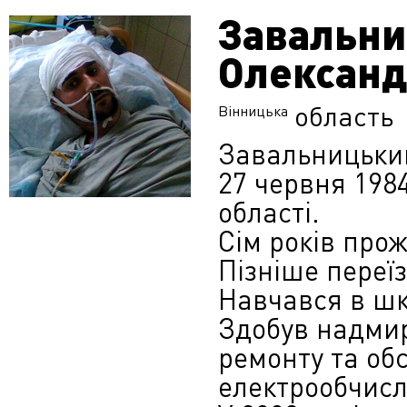
Завальни
Олексан
область
Вінницька
Завальницьки
27 червня 1984
області.
Сім років прож
Пізніше переїз
Навчався в шк
Здобув надмир
ремонту та об
електрообчис