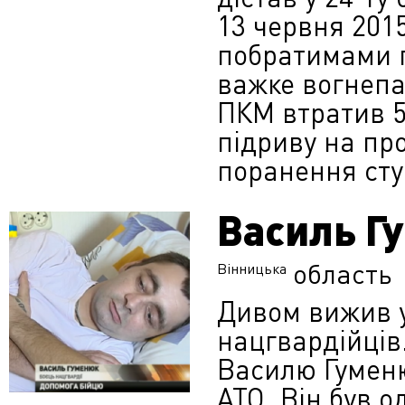
13 червня 2015
побратимами п
важке вогнепа
ПКМ втратив 5
підриву на пр
поранення сту
Василь Г
область
Вінницька
Дивом вижив у
нацгвардійців
Василю Гуменю
АТО. Він був о