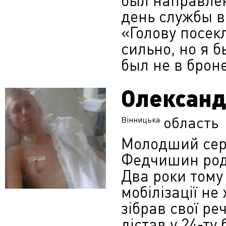
был направлен
день службы в
«Голову посек
сильно, но я б
был не в броне
Олексан
область
Вінницька
Молодший сер
Федчишин родо
Два роки тому 
мобілізації не
зібрав свої ре
дістав у 24-ту