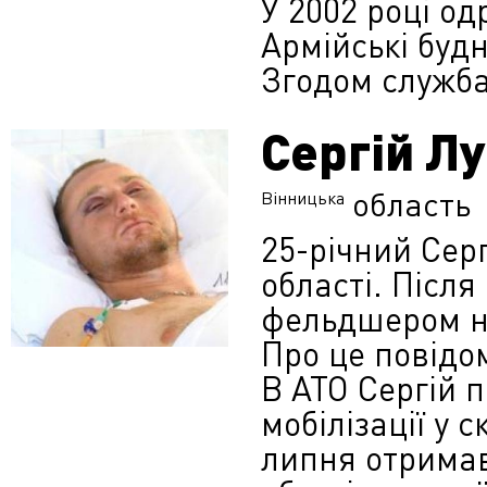
У 2002 році о
Армійські будн
Згодом служба
Сергій Л
область
Вінницька
25-річний Сер
області. Після
фельдшером на
Про це повід
В АТО Сергій 
мобілізації у 
липня отримав