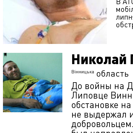
В АТ
мобіл
липн
обст
Николай 
область
Вінницька
До войны на Д
Липовце Винни
обстановке на
не выдержал и
добровольцем.