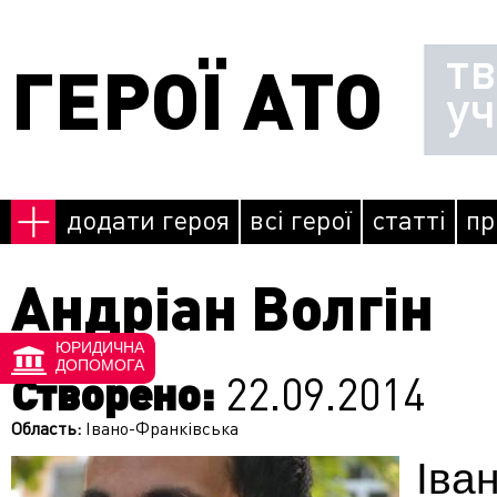
Перейти до основного матеріалу
т
ГЕРОЇ АТО
у
додати героя
всі герої
статті
пр
Андріан Волгін
ЮРИДИЧНА
ДОПОМОГА
Створено:
22.09.2014
Область:
Івано-Франківська
Іва