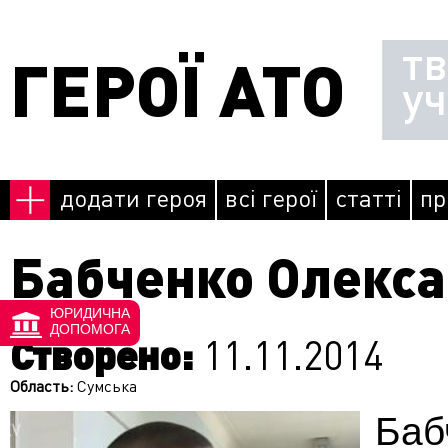
Перейти до основного матеріалу
т
ГЕРОЇ АТО
у
додати героя
всі герої
статті
пр
Бабченко Олекс
ЮРИДИЧНА
ДОПОМОГА
Створено:
11.11.2014
Область:
Сумська
Баб