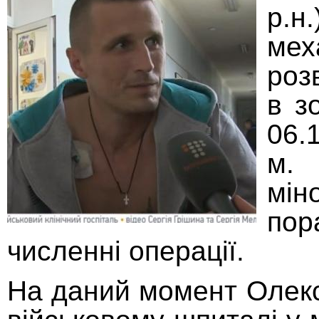
р.н
мех
роз
в з
06.
м.
мін
пор
численні операції.
На даний момент Олекс