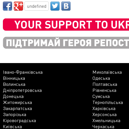
undefined
Івано-Франківська
Миколаївська
Вінницька
Одеська
Волинська
Полтавська
Дніпропетровська
Рівненська
Донецька
Сумська
Житомирська
Тернопільська
Закарпатська
Харківська
Запорізька
Херсонська
Кіровоградська
Хмельницька
Київська
Черкаська