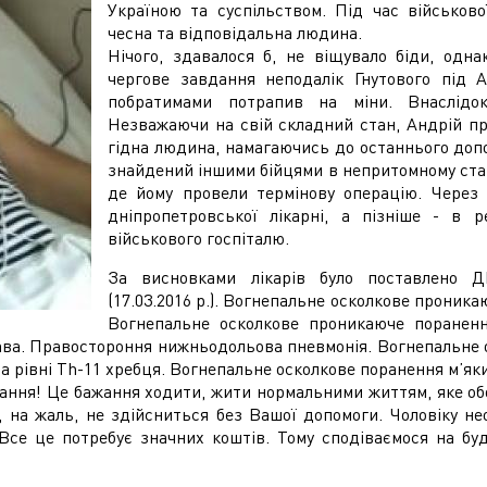
Україною та суспільством. Під час військово
чесна та відповідальна людина.
Нічого, здавалося б, не віщувало біди, одна
чергове завдання неподалік Гнутового під 
побратимами потрапив на міни. Внаслідо
Незважаючи на свій складний стан, Андрій пр
гідна людина, намагаючись до останнього доп
знайдений іншими бійцями в непритомному стан
де йому провели термінову операцію. Через
дніпропетровської лікарні, а пізніше - в р
військового госпіталю.
За висновками лікарів було поставлено Д
(17.03.2016 р.). Вогнепальне осколкове проник
Вогнепальне осколкове проникаюче пораненн
права. Правостороння нижньодольова пневмонія. Вогнепальне
а рівні Th-11 хребця. Вогнепальне осколкове поранення м’яки
жання! Це бажання ходити, жити нормальними життям, яке об
на жаль, не здійсниться без Вашої допомоги. Чоловіку нео
. Все це потребує значних коштів. Тому сподіваємося на б