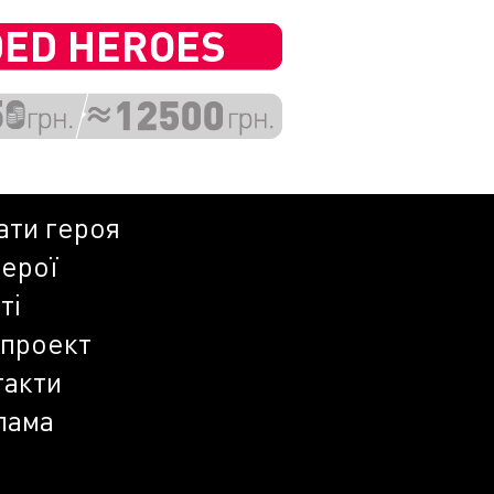
ати героя
герої
ті
 проект
такти
лама