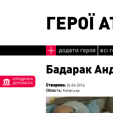
Перейти до основного матеріалу
ГЕРОЇ А
додати героя
всі 
Бадарак Ан
ЮРИДИЧНА
ДОПОМОГА
Створено:
26.04.2016
Область:
Київська