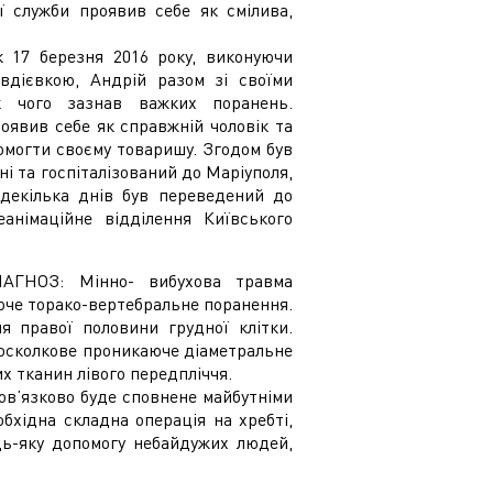
ї служби проявив себе як смілива,
к 17 березня 2016 року, виконуючи
Авдієвкою, Андрій разом зі своїми
к чого зазнав важких поранень.
оявив себе як справжній чоловік та
омогти своєму товаришу. Згодом був
і та госпіталізований до Маріуполя,
 декілька днів був переведений до
еанімаційне відділення Київського
ІАГНОЗ: Мінно- вибухова травма
аюче торако-вертебральне поранення.
я правої половини грудної клітки.
 осколкове проникаюче діаметральне
х тканин лівого передпліччя.
ов’язково буде сповнене майбутніми
бхідна складна операція на хребті,
удь-яку допомогу небайдужих людей,