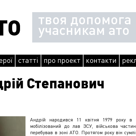
твоя допомога
ТО
учасникам ато
герої
статті
про проект
контакти
рек
дрій Степанович
Андрій народився 11 квітня 1979 року в 
мобілізований до лав ЗСУ, військова части
перебував в зоні АТО. Протягом року він сумл