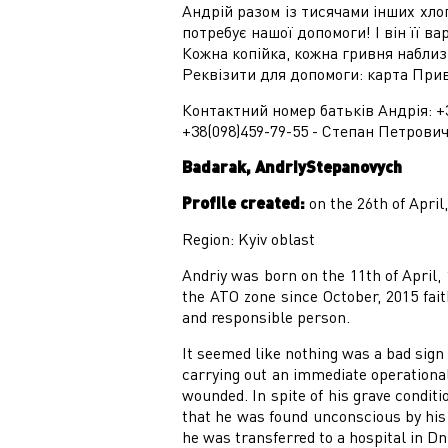
Андрій разом із тисячами інших хлоп
потребує нашої допомоги! І він її ва
Кожна копійка, кожна гривня наблиз
Реквізити для допомоги: карта При
Контактний номер батьків Андрія: +3
+38(098)459-79-55 - Степан Петрович
Badarak, AndriyStepanovych
Profile created:
on the 26th of April
Region: Kyiv oblast
Andriy was born on the 11th of April,
the ATO zone since October, 2015 fait
and responsible person.
It seemed like nothing was a bad sign
carrying out an immediate operational
wounded. In spite of his grave conditi
that he was found unconscious by his
he was transferred to a hospital in Dn