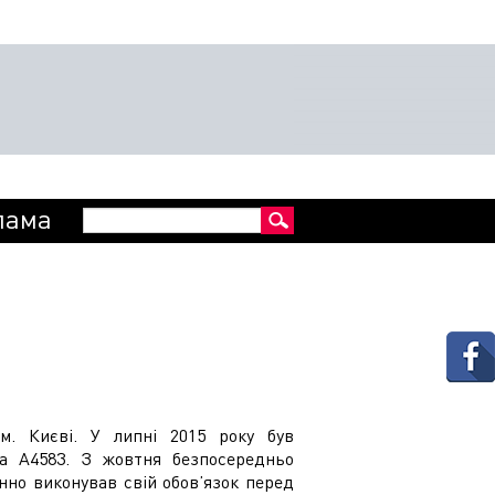
Пошукова
лама
Пошук
форма
м. Києві. У липні 2015 року був
на А4583. З жовтня безпосередньо
інно виконував свій обов’язок перед