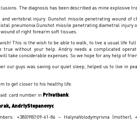
clusions. The diagnosis has been described as mine explosive tr
 and vertebral injury. Gunshot missile penetrating wound of ch
istal pneumonia.Gunshot missile penetrating diametral injury o
 wound of right forearm soft tissues.
wish! This is the wish to be able to walk, to live a usual life fu
 true without your help. Andriy needs a complicated operat
 will take considerable expenses. So we hope for any help of frie
er our guys was saving our quiet sleep, helped us to live in pe
 to get closer to his healthy life.
 aid: card number in
Privatbank
rak, AndriyStepanovyc
mbers: +38(098)109-61-86 – HalynaVolodymyrivna (mother); +