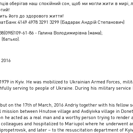
ців оберігав наш спокійний сон, щоб ми могли жити в мирі, л
ртий!
ить його до здорового життя!
ватБанк 4149 4978 3291 3299 (Бадарак Андрій Степанович)
8(098)109-61-86 - Галина Володимирівна (мама);
 (батько).
, 2016
 1979 in Kyiv. He was mobilized to Ukrainian Armed Forces, milit
hfully serving to people of Ukraine. During his military servic
 but on the 17th of March, 2016 Andriy together with his fellow 
 mission between Hnutove village and Avdiyivka village in Donet
on he acted as a real man and a worthy person trying to render a
 colleagues and hospitalized to Mariupol where he underwent an
ipropetrovsk, and later – to the resuscitation department of Kyiv 