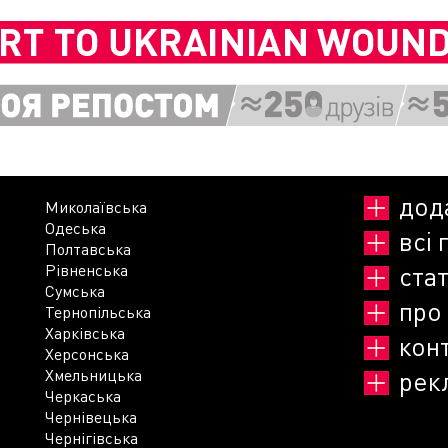
дод
Миколаївська
Одеська
всі 
Полтавська
Рівненська
стат
Сумська
про
Тернопільська
Харківська
кон
Херсонська
Хмельницька
рек
Черкаська
Чернівецька
Чернігівська