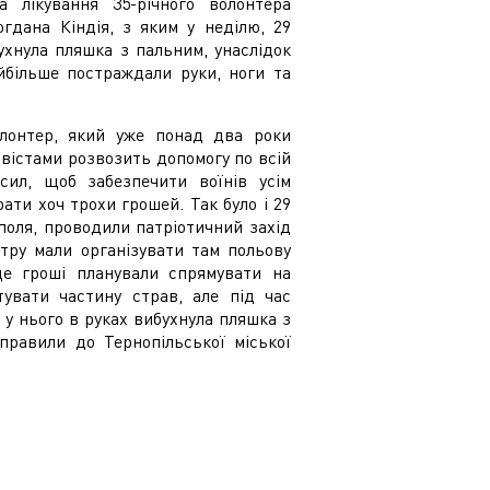
 лікування 35-річного волонтера
гдана Кіндія, з яким у неділю, 29
ухнула пляшка з пальним, унаслідок
айбільше постраждали руки, ноги та
олонтер, який уже понад два роки
ивістами розвозить допомогу по всій
 сил, щоб забезпечити воїнів усім
рати хоч трохи грошей. Так було і 29
поля, проводили патріотичний захід
тру мали організувати там польову
це гроші планували спрямувати на
тувати частину страв, але під час
у нього в руках вибухнула пляшка з
правили до Тернопільської міської