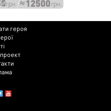
ати героя
герої
ті
 проект
такти
лама