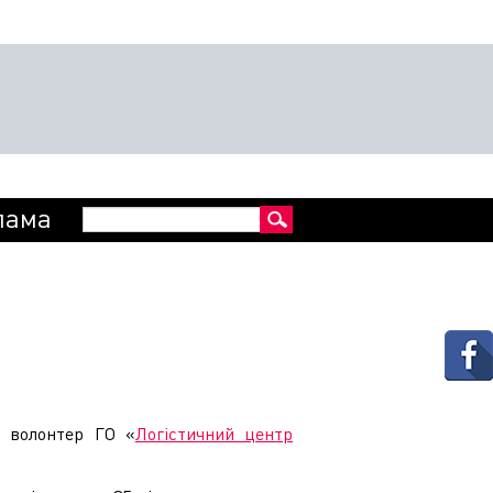
Пошукова
лама
Пошук
форма
– волонтер ГО «
Логістичний центр