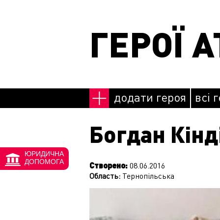
Перейти до основного матеріалу
ГЕРОЇ А
додати героя
всі 
Богдан Кінд
ЮРИДИЧНА
ДОПОМОГА
Створено:
08.06.2016
Область:
Тернопільська