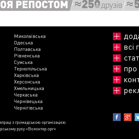
дод
Миколаївська
Одеська
всі 
Полтавська
Рівненська
стат
Сумська
про
Тернопільська
Харківська
кон
Херсонська
Хмельницька
рек
Черкаська
Чернівецька
Чернігівська
івпраці з громадською організацією
рському руху «Волонтер.орг»