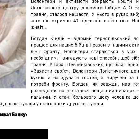
Волонтери й активісти збирають кошти на
Логістичного центру допомоги бійцям АТО Бо
травня, сталося нещастя. У нього в руках виб
чого він отримав 40 відсотків опіків тіла. Н
живіт…
Богдан Кіндій – відомий тернопільський в
працює для наших бійців і разом з іншими акт
лінії фронту. Волонтери стараються з усіх
необхідним, і вигадують нові способи, щоб зіб
травня. У Гаях Шевченківських, що біля Терно
«Захисти своїх». Волонтери Логістичного цен
кухню й нагодувати гостей, а виручені за 
потреби фронту. Богдан, як завжди, мав го
розведення вогню стався нещасний випадок – 
пальним. У стані больового шоку чоловіка до
 діагностували у нього опіки другого ступеня.
риватБанку: