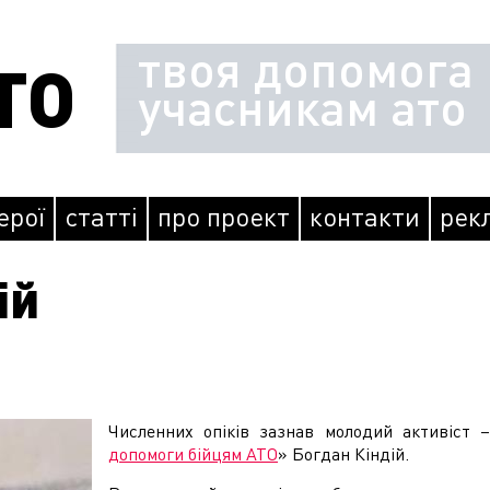
твоя допомога
ТО
учасникам ато
герої
статті
про проект
контакти
рек
ій
Численних опіків зазнав молодий активіст 
допомоги бійцям АТО
» Богдан Кіндій.