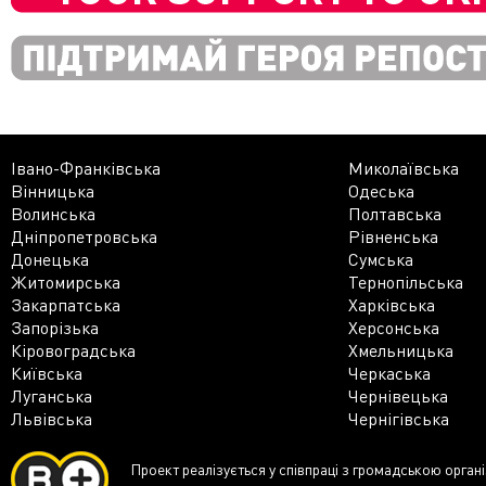
Івано-Франківська
Миколаївська
Вінницька
Одеська
Волинська
Полтавська
Дніпропетровська
Рівненська
Донецька
Сумська
Житомирська
Тернопільська
Закарпатська
Харківська
Запорізька
Херсонська
Кіровоградська
Хмельницька
Київська
Черкаська
Луганська
Чернівецька
Львівська
Чернігівська
Проект реалізується у співпраці з громадською орган