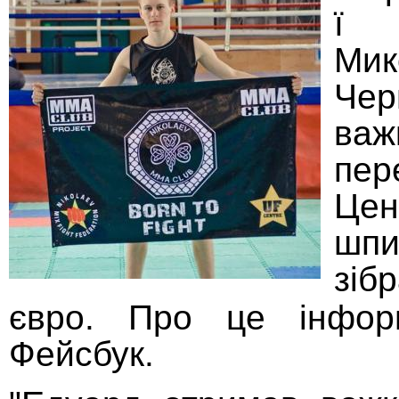
ї 
Мик
Че
важ
пе
Це
шпи
зіб
євро. Про це інфо
Фейсбук.