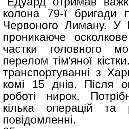
"Едуард отримав важк
колона 79-ї бригади п
Червоного Лиману. У 
проникаюче осколкове
частки головного моз
перелом тім'яної кістк
транспортуванні з Хар
комі 15 днів. Після о
роботі нирок. Потріб
кілька операцій та р
повідомленні.