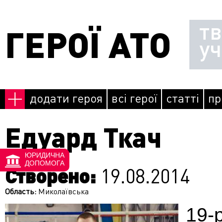
Перейти до основного матеріалу
т
ГЕРОЇ АТО
у
додати героя
всі герої
статті
пр
Едуард Ткач
ЮРИДИЧНА
ДОПОМОГА
Створено:
19.08.2014
Область:
Миколаївська
19-