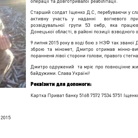
операції та довготривалої реабілітації.
Старший солдат Іщенко Д.С, перебуваючи у сла
активну участь у наданні вогневого прик
розвідувальної групи 53 омбр, яка працю
Донецької області, в районі позиції взводного 
9 липня 2015 року в ході бою з НЗФ так званої
зброю та міномет, Дмитро отримав мінно-ви
поранненя лівої сторони голови, правого стегна
Дмитро одружений та мріє про повноцінне жит
байдужими. Слава Україні!
Реквізити для допомоги:
Картка Приват банку 5168 7572 7534 5751 Іщен
 2015