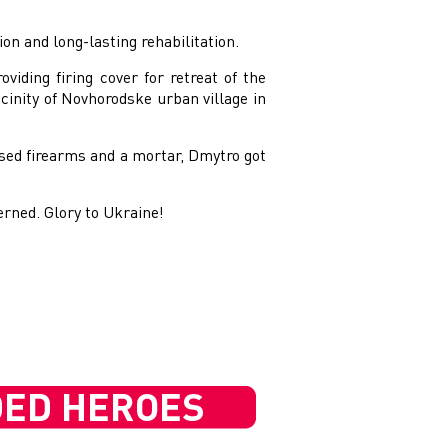
on and long-lasting rehabilitation.
viding firing cover for retreat of the
inity of Novhorodske urban village in
used firearms and a mortar, Dmytro got
rned. Glory to Ukraine!