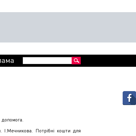
Пошукова
лама
Пошук
форма
 допомога.
м. І.Мечникова. Потрібні кошти для