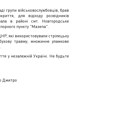
ді групи військовослужбовців, брав
риття, для відходу розвідників
вала в районі смт. Новгородське
опорного пункту "Мазепа".
 ДНР, які використовували стрілецьку
бухову травму; множинне уламкове
.
тя у незалежній Україні. Не будьте
ко Дмитро