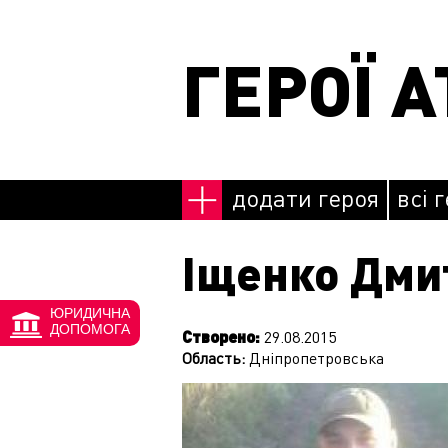
Перейти до основного матеріалу
ГЕРОЇ А
додати героя
всі 
Іщенко Дми
ЮРИДИЧНА
ДОПОМОГА
Створено:
29.08.2015
Область:
Дніпропетровська