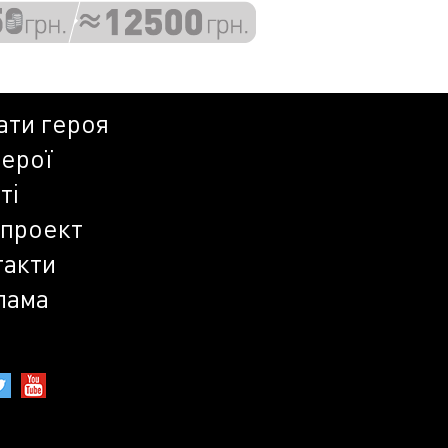
ати героя
герої
ті
 проект
такти
лама