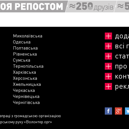
дод
Миколаївська
Одеська
всі 
Полтавська
Рівненська
стат
Сумська
про
Тернопільська
Харківська
кон
Херсонська
Хмельницька
рек
Черкаська
Чернівецька
Чернігівська
івпраці з громадською організацією
рському руху «Волонтер.орг»