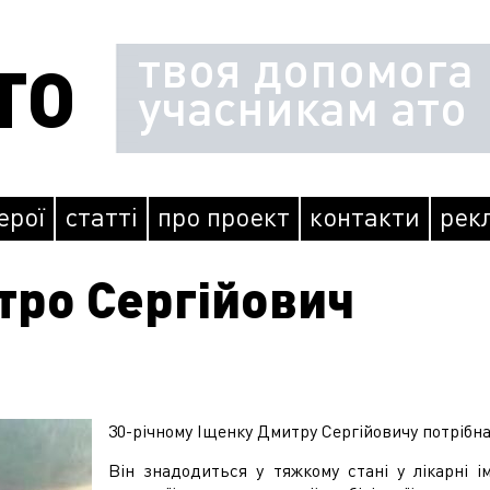
твоя допомога
ТО
учасникам ато
герої
статті
про проект
контакти
рек
тро Сергійович
30-річному Іщенку Дмитру Сергійовичу потрібна
Він знадодиться у тяжкому стані у лікарні і