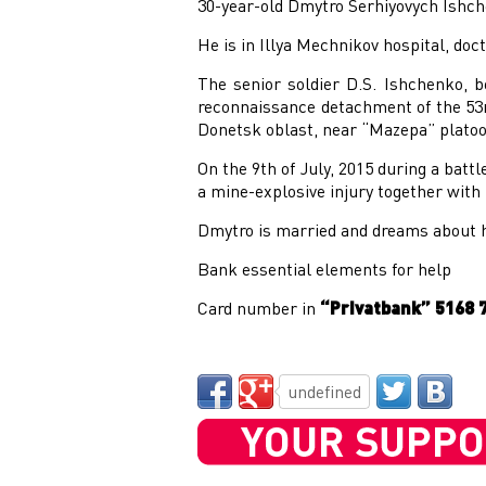
30-year-old Dmytro Serhiyovych Ishch
He is in Illya Mechnikov hospital, doc
The senior soldier D.S. Ishchenko, be
reconnaissance detachment of the 53r
Donetsk oblast, near “Mazepa” platoo
On the 9th of July, 2015 during a batt
a mine-explosive injury together with 
Dmytro is married and dreams about hi
Bank essential elements for help
Card number in
“Privatbank” 5168 7
undefined