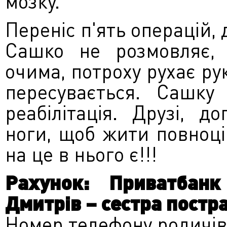
мозку.
Переніс п'ять операцій, 
Сашко не розмовляє, а
очима, потроху рухає ру
пересувається. Сашку
реабілітація. Друзі, 
ноги, щоб жити повноц
на це в нього є!!!
Рахунок: Приватбанк 
Дмитрів – сестра пост
Номер телефону родичів 