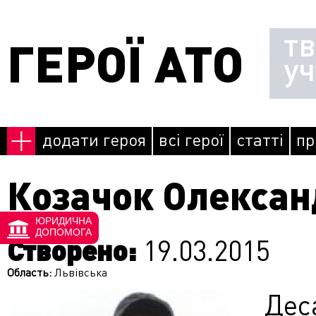
Перейти до основного матеріалу
т
ГЕРОЇ АТО
у
додати героя
всі герої
статті
пр
Козачок Олексан
ЮРИДИЧНА
ДОПОМОГА
Створено:
19.03.2015
Область:
Львівська
Де