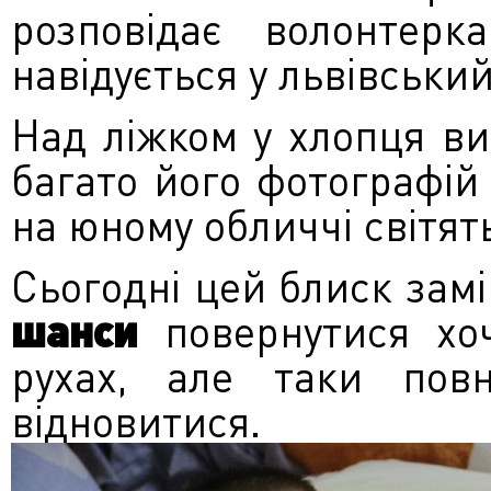
розповідає волонтер
навідується у львівський
Над ліжком у хлопця в
багато його фотографій
на юному обличчі світят
Сьогодні цей блиск замі
шанси
повернутися хо
рухах, але таки повн
відновитися.