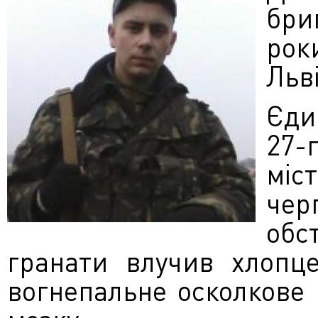
бри
рок
Льві
Єди
27-
міс
чер
обс
гранати влучив хлопце
вогнепальне осколкове 