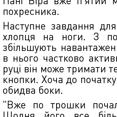
Пані Віра вже п'ятий м
похресника.
Наступне завдання для
хлопця на ноги. З поч
збільшують навантажен
в нього частково актив
руці він може тримати 
кнопки. Хоча до початку 
обидва боки.
"Вже по трошки почал
Щодня його все біл