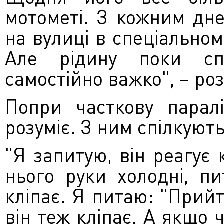
мотометі. З кожним дн
на вулиці в спеціальному
Але рідину поки сп
самостійно важко", – ро
Попри часткову паралі
розуміє. З ним спілкуют
"Я запитую, він реагує
нього руки холодні, п
кліпає. Я питаю: "Прийт
він теж кліпає. А якщо ч