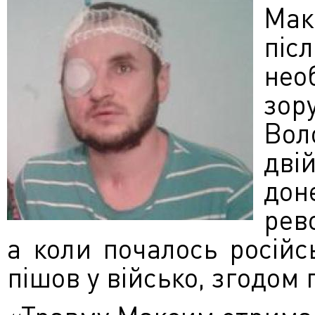
Мак
піс
нео
зор
Вол
дві
дон
рево
а коли почалось росій
пішов у військо, згодом 