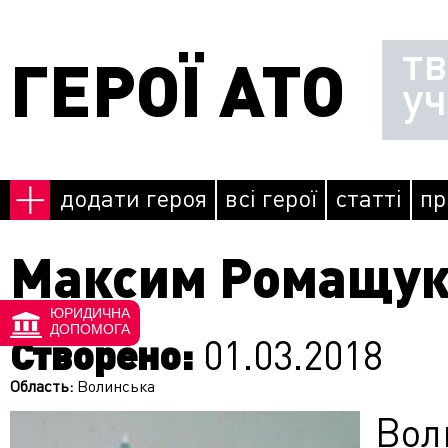
Перейти до основного матеріалу
т
ГЕРОЇ АТО
у
додати героя
всі герої
статті
пр
Максим Ромащу
ЮРИДИЧНА
ДОПОМОГА
Створено:
01.03.2018
Область:
Волинська
Во