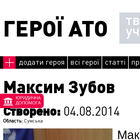
Перейти до основного матеріалу
т
ГЕРОЇ АТО
у
додати героя
всі герої
статті
пр
Максим Зубов
ЮРИДИЧНА
ДОПОМОГА
Створено:
04.08.2014
Область:
Сумська
Ма