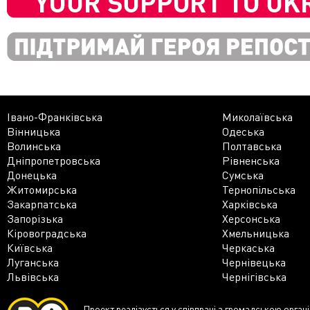
Івано-Франківська
Миколаївська
Вінницька
Одеська
Волинська
Полтавська
Дніпропетровська
Рівненська
Донецька
Сумська
Житомирська
Тернопільська
Закарпатська
Харківська
Запорізька
Херсонська
Кіровоградська
Хмельницька
Київська
Черкаська
Луганська
Чернівецька
Львівська
Чернігівська
Проект реалізується у співпраці з громадською орган