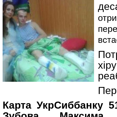
дес
отр
пере
вста
Пот
хір
реаб
Пер
Карта УкрСиббанку 51
Зубова Максима