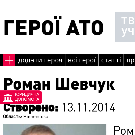
Перейти до основного матеріалу
т
ГЕРОЇ АТО
у
додати героя
всі герої
статті
пр
Роман Шевчук
ЮРИДИЧНА
ДОПОМОГА
Створено:
13.11.2014
Область:
Рівненська
Ро