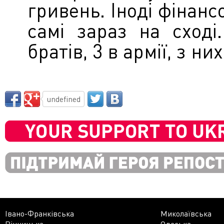
гривень. Іноді фінанс
самі зараз на сход
братів, 3 в армії, з них
undefined
Івано-Франківська
Миколаївська
Вінницька
Одеська