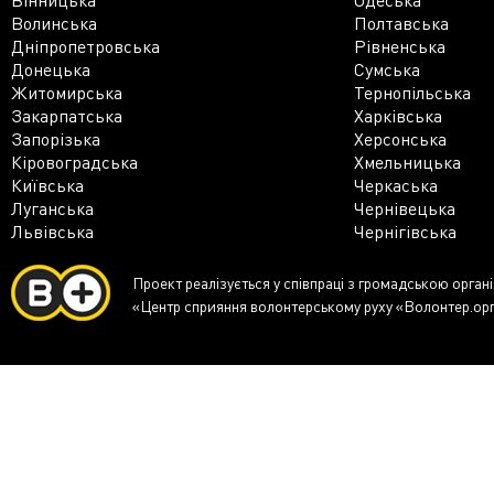
Волинська
Полтавська
Дніпропетровська
Рівненська
Донецька
Сумська
Житомирська
Тернопільська
Закарпатська
Харківська
Запорізька
Херсонська
Кіровоградська
Хмельницька
Київська
Черкаська
Луганська
Чернівецька
Львівська
Чернігівська
Проект реалізується у співпраці з громадською орган
«Центр сприяння волонтерському руху «Волонтер.ор