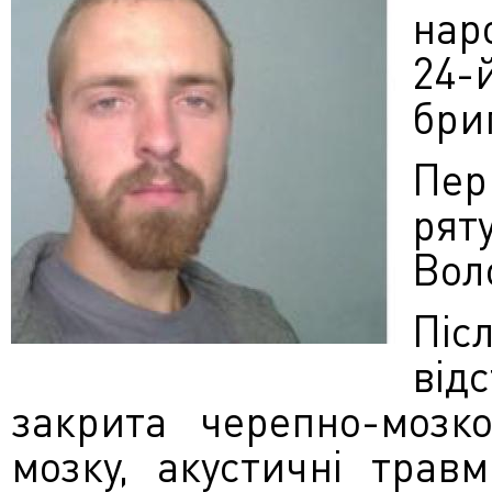
нар
24-
бриг
Пе
ря
Вол
Піс
від
закрита черепно-мозко
мозку, акустичні травм