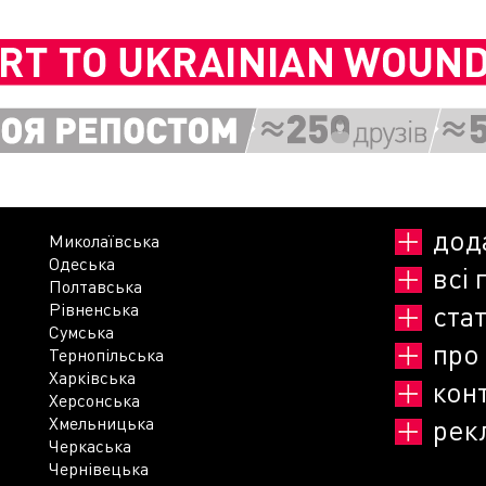
дод
Миколаївська
Одеська
всі 
Полтавська
Рівненська
стат
Сумська
про
Тернопільська
Харківська
кон
Херсонська
Хмельницька
рек
Черкаська
Чернівецька