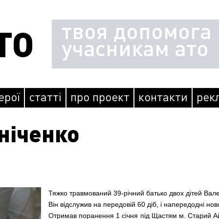
твоя допомога
ТО
учасникам ато
герої
статті
про проект
контакти
рек
ніченко
Тяжко травмований 39-річний батько двох дітей Вале
Він відслужив на передовій 60 діб, і напередодні нов
Отримав поранення 1 січня під Щастям м. Старий Ай