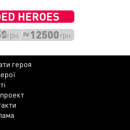
ати героя
герої
ті
 проект
такти
лама