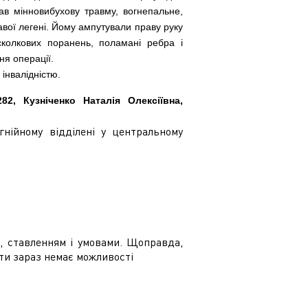
ав мінновибухову травму, вогнепальне,
ої легені. Йому ампутували праву руку
осколкових поранень, поламані ребра і
дня операції.
 інвалідністю.
282,
Кузніченко Наталія Олексіївна,
гнійному відділені у центральному
и, ставленням і умовами. Щоправда,
няти зараз немає можливості