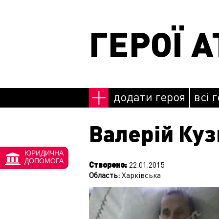
Перейти до основного матеріалу
ГЕРОЇ А
додати героя
всі 
Валерій Куз
ЮРИДИЧНА
ДОПОМОГА
Створено:
22.01.2015
Область:
Харківська