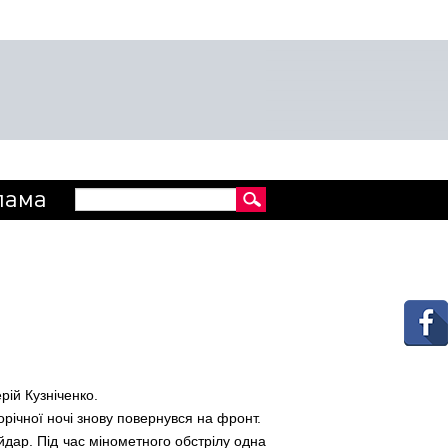
Пошукова
лама
Пошук
форма
рій Кузніченко.
орічної ночі знову повернувся на фронт.
дар. Під час мінометного обстрілу одна