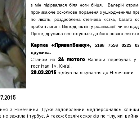
з мін підірвалася біля ноги бійця. Валерій отрим
проникаюче осколкове пораненя з ушкодженням прав
по лікоть, роздроблена стегнева кістка, багато 
пробиті легені. Відтоді, як він у реанімації, чи не що
Проте, дружина вже готується до його нового життя з
Картка «ПриватБанку»,
5168 7556 0223 0
дружина.
Станом на
24 лютого
Валерій перебуває
у 
госпіталі (м. Київ).
20.03.2015
відбув на лікування до Німеччини.
07.2015
ання з Німеччини. Дуже задоволений медперсоналом клінік
 не зажила і турбує. А також безліч осколків по тілу, які вий