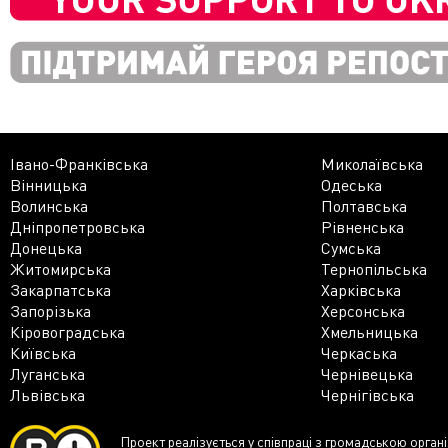
Івано-Франківська
Миколаївська
Вінницька
Одеська
Волинська
Полтавська
Дніпропетровська
Рівненська
Донецька
Сумська
Житомирська
Тернопільська
Закарпатська
Харківська
Запорізька
Херсонська
Кіровоградська
Хмельницька
Київська
Черкаська
Луганська
Чернівецька
Львівська
Чернігівська
Проект реалізується у співпраці з громадською орган