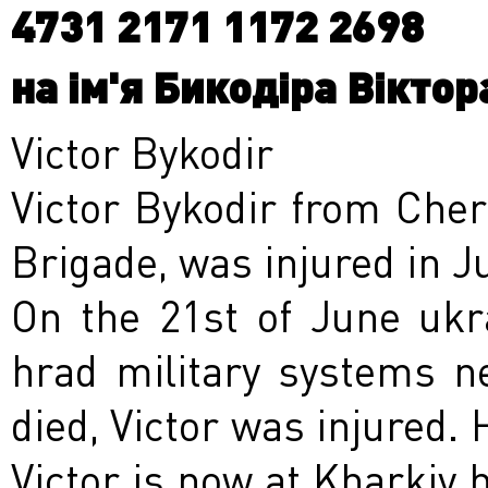
4731 2171 1172 2698
на ім'я Бикодіра Вікто
Victor Bykodir
Victor Bykodir from Cherk
Brigade, was injured in 
On the 21
st
of June ukra
hrad military systems n
died, Victor was injured.
Victor is now at Kharkiv 