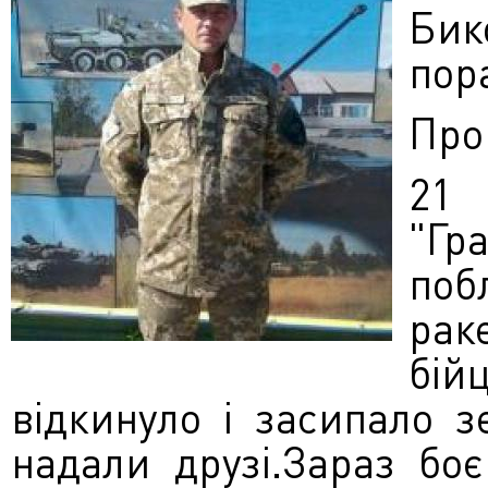
Бик
пор
Про
21 
"Гр
поб
рак
бій
відкинуло і засипало 
надали друзі.Зараз бо