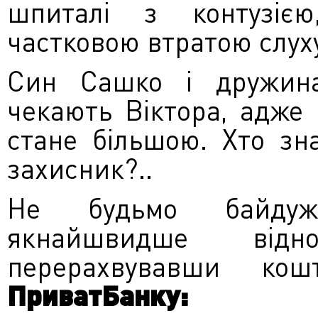
шпиталі з контузіє
частковою втратою слуху
Син Сашко і дружина
чекають Віктора, адже ч
стане більшою. Хто зн
захисник?..
Не будьмо байдуж
якнайшвидше відн
перерахвувавши ко
ПриватБанку: