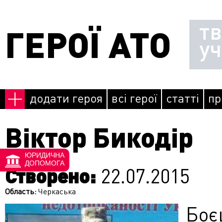
Перейти до основного матеріалу
т
ГЕРОЇ АТО
у
додати героя
всі герої
статті
пр
Віктор Бикодір
ЮРИДИЧНА
ДОПОМОГА
Створено:
22.07.2015
Область:
Черкаська
Боє