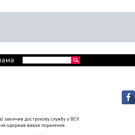
Пошукова
лама
Пошук
форма
) закінчив дострокову службу у ВСУ.
рпня одержав важке поранення.