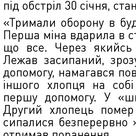
під обстріл 30 січня, ст
«
Тримали
оборону
в бу
Перша
міна
вдарила в
с
що
все.
Через
якийсь
Лежав
засипаний
, зроз
допомогу
, намагався
пов
іншого хлопця
на
собі
першу допомогу.
У
«ш
Другий хлопець
помер
сипалися
безперервно
отримав поранення.