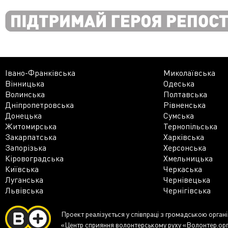
Івано-Франківська
Миколаївська
Вінницька
Одеська
Волинська
Полтавська
Дніпропетровська
Рівненська
Донецька
Сумська
Житомирська
Тернопільська
Закарпатська
Харківська
Запорізька
Херсонська
Кіровоградська
Хмельницька
Київська
Черкаська
Луганська
Чернівецька
Львівська
Чернігівська
Проект реалізується у співпраці з громадською орган
«Центр сприяння волонтерському руху «Волонтер.ор