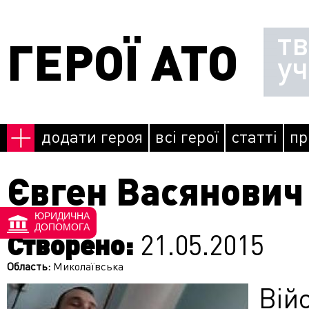
Перейти до основного матеріалу
т
ГЕРОЇ АТО
у
додати героя
всі герої
статті
пр
Євген Васянович
ЮРИДИЧНА
ДОПОМОГА
Створено:
21.05.2015
Область:
Миколаївська
Вій