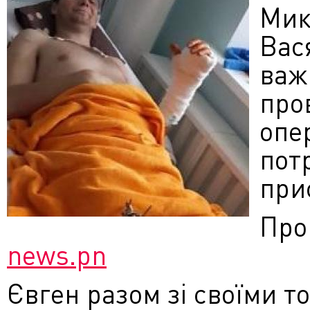
Мик
Вас
ва
про
опе
по
при
Про
news.pn
Євген разом зі своїми 