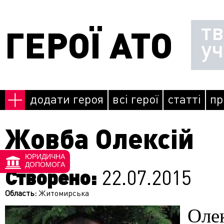
Перейти до основного матеріалу
т
ГЕРОЇ АТО
у
додати героя
всі герої
статті
пр
Жовба Олексій
ЮРИДИЧНА
ДОПОМОГА
Створено:
22.07.2015
Область:
Житомирська
Оле