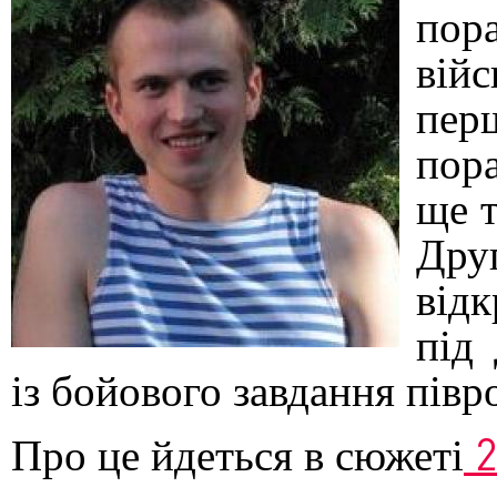
пор
вій
пер
пора
ще т
Дру
від
під
із бойового завдання півр
2
Про це йдеться в сюжеті