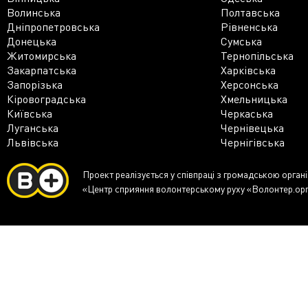
Волинська
Полтавська
Дніпропетровська
Рівненська
Донецька
Сумська
Житомирська
Тернопільська
Закарпатська
Харківська
Запорізька
Херсонська
Кіровоградська
Хмельницька
Київська
Черкаська
Луганська
Чернівецька
Львівська
Чернігівська
Проект реалізується у співпраці з громадською орган
«Центр сприяння волонтерському руху «Волонтер.ор