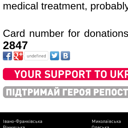
medical treatment, probabl
Card number for donations
2847
undefined
Івано-Франківська
Миколаївська
Вінницька
Одеська