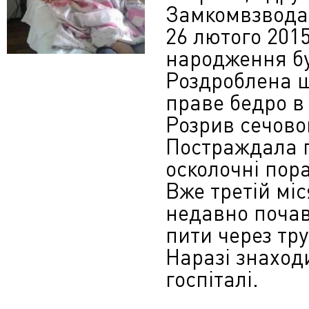
Замкомвзвода 
26 лютого 2015
народження бу
Роздроблена щ
праве бедро в 
Розрив сечово
Постраждала п
осколочні пора
Вже третій мі
недавно почав 
пити через тру
Наразі знаход
госпіталі.