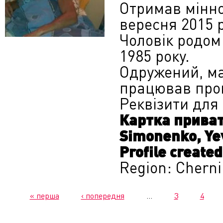
Отримав мінно
вересня 2015 
Чоловік родом
1985 року.
Одружений, має
працював про
Реквізити для
Картка прива
Simonenko, Ye
Profile create
Region: Cherni
« перша
‹ попередня
…
3
4