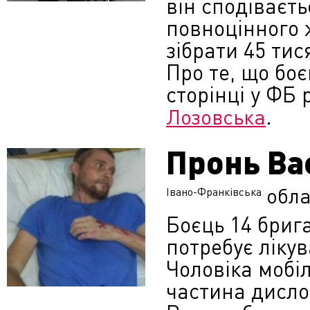
він сподіваєт
повноцінного 
зібрати 45 тис
Про те, що бо
сторінці у ФБ
.
Лозовська
Пронь Ва
обла
Івано-Франківська
Боєць 14 бриг
потребує лікув
Чоловіка мобіл
частина дисло