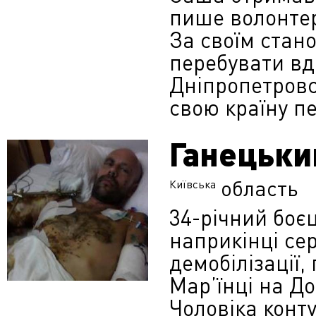
пише волонте
За своїм стан
перебувати вд
Дніпропетровс
свою країну п
Ганецьки
область
Київська
34-річний боє
наприкінці сер
демобілізації,
Мар’їнці на До
Чоловіка конту