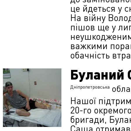
це йдеться у 
На війну Вол
пішов ще у ли
неушкодженим,
важкими поран
обачність втра
Буланий 
обла
Дніпропетровська
Нашої підтрим
20-го окремого
бригади, Була
Саша отримав 