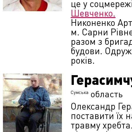
це у соцмереж
Шевченко.
Никоненко Арт
м. Сарни Рівн
разом з бригад
будови. Одруж
років.
Герасимч
область
Сумська
Олександр Гера
поставити їх 
травму хребта