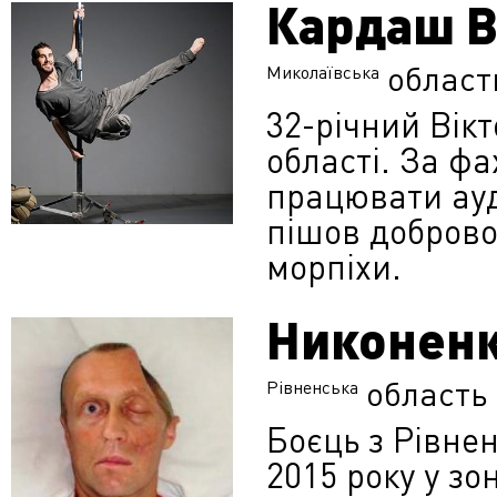
Кардаш В
област
Миколаївська
32-річний Вік
області. За ф
працювати ауд
пішов доброво
морпіхи.
Никоненк
область
Рівненська
Боєць з Рівне
2015 року у з