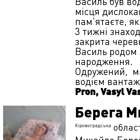
Василь був во
місця дислокац
пам'ятаєте, як
3 тижні знахо
закрита черев
Василь родом з
народження.
Одружений, має
водієм вантаж
Pron, Vasyl Va
Берега М
облас
Кіровоградська