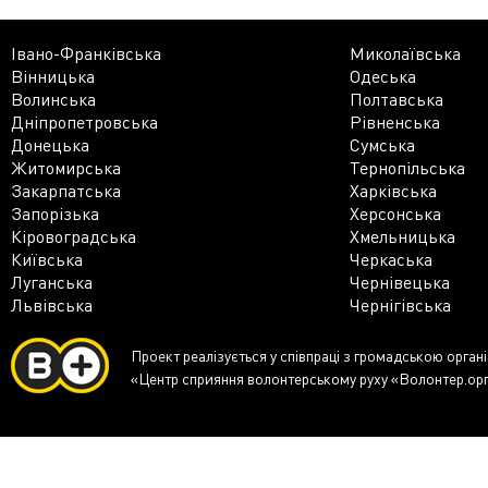
Івано-Франківська
Миколаївська
Вінницька
Одеська
Волинська
Полтавська
Дніпропетровська
Рівненська
Донецька
Сумська
Житомирська
Тернопільська
Закарпатська
Харківська
Запорізька
Херсонська
Кіровоградська
Хмельницька
Київська
Черкаська
Луганська
Чернівецька
Львівська
Чернігівська
Проект реалізується у співпраці з громадською орган
«Центр сприяння волонтерському руху «Волонтер.ор