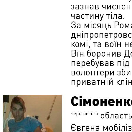
зазнав числен
частину тіла.
За місяць Ром
дніпропетровс
комі, та воїн 
Він боронив До
перебував під
волонтери зби
приватній клін
Сімоненк
област
Чернігівська
Євгена мобіліз