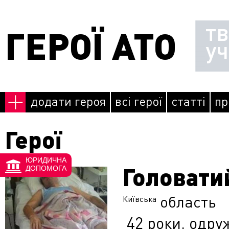
Перейти до основного матеріалу
т
ГЕРОЇ АТО
у
додати героя
всі герої
статті
пр
Герої
ЮРИДИЧНА
Головати
Сторінки
ДОПОМОГА
область
Київська
42 роки, одру