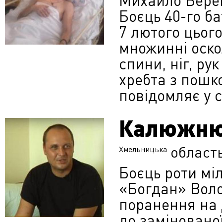
Михайло Берег
Боєць 40-го б
7 лютого цьог
множинні оско
спини, ніг, ру
хребта з пошк
повідомляє у 
Калюжню
област
Хмельницька
Боєць роти мі
«Богдан» Вол
поранення на 
до заміновано