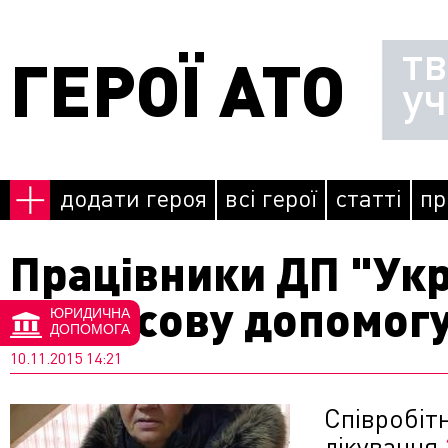
Перейти до основного матеріалу
т
ГЕРОЇ АТО
у
додати героя
всі герої
статті
пр
Працівники ДП "Ук
фінансову допомог
ЮРИДИЧНА
ДОПОМОГА
10.11.2015 14:21
Співробіт
лікування