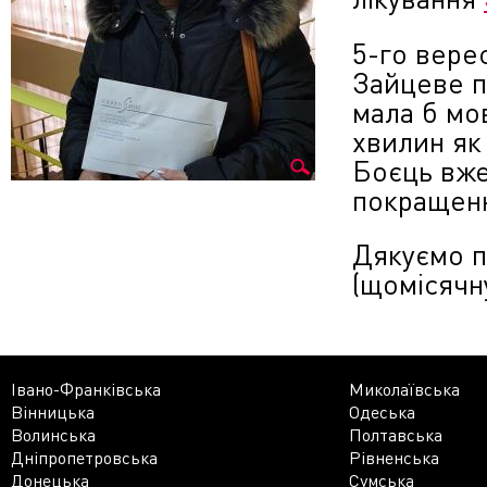
5-го вере
Зайцеве п
мала б мо
хвилин як 
Боєць вже 
покращен
Дякуємо п
(щомісячн
Івано-Франківська
Миколаївська
Вінницька
Одеська
Волинська
Полтавська
Дніпропетровська
Рівненська
Донецька
Сумська