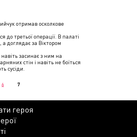
ийчук отримав осколкове
я до третьої операції. В палаті
 а доглядає за Віктором
і навіть засинає з ним на
арняних стін і навіть не боїться
ть сусіди.
6
7
ати героя
герої
ті