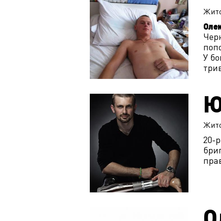
Жит
Олек
Черн
попо
У бо
трив
Ю
Жит
20-
бриг
прав
О