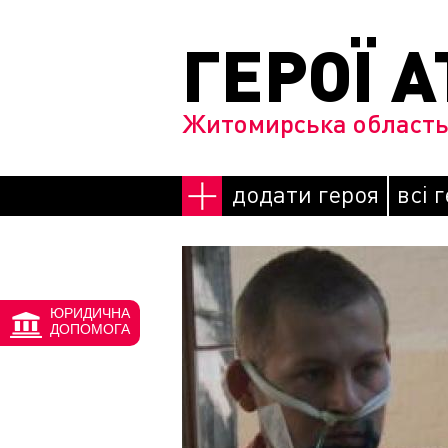
Перейти до основного матеріалу
ГЕРОЇ А
Житомирська област
додати героя
всі 
Сторінки
ЮРИДИЧНА
ДОПОМОГА