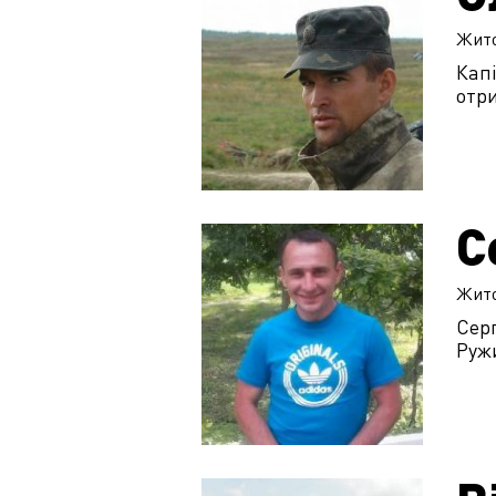
Жит
Капі
отри
С
Жит
Серг
Руж