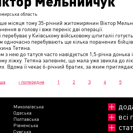
іктор Мельнийчук
омирська
область
ьше місяця тому 35-річний житомирянин Віктор Мельн
нення в голову і вже переніс дві операції.
 перебуває у Київському військовому шпиталіі готуєтьс
м одночасно перебувають ще кілька поранених бійців,
жина Тетяна.
м з нею до татуся часто навідується 1,5-річна донька 
му ліжку. Тетяна запевняє, що мала уже звикла до лік
х. Вдома її чекає 6-річний братик, за яким приглядаю
рша
‹ попередня
1
2
3
4
5
дод
Миколаївська
Одеська
всі 
Полтавська
Рівненська
стат
Сумська