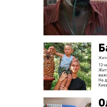
Б
Жит
13 ч
Жито
важ
На д
Києв
О