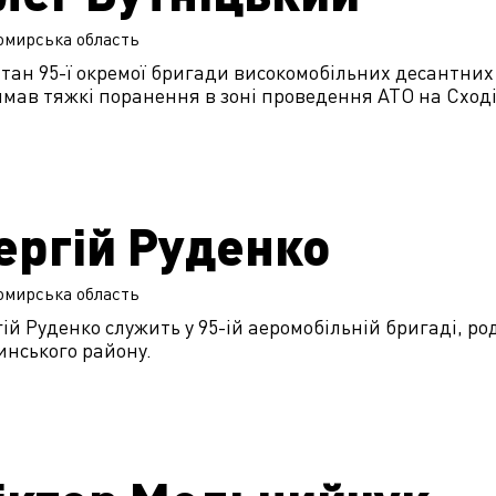
омирська
область
тан 95-ї окремої бригади високомобільних десантних
мав тяжкі поранення в зоні проведення АТО на Сході
ергій Руденко
омирська
область
ій Руденко служить у 95-ій аеромобільній бригаді, ро
инського району.