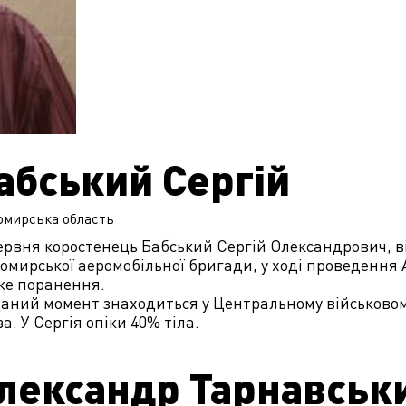
абський Сергій
омирська
область
ервня коростенець Бабський Сергій Олександрович, в
мирської аеромобільної бригади, у ході проведення 
ке поранення.
аний момент знаходиться у Центральному військовому
а. У Сергія опіки 40% тіла.
лександр Тарнавськ