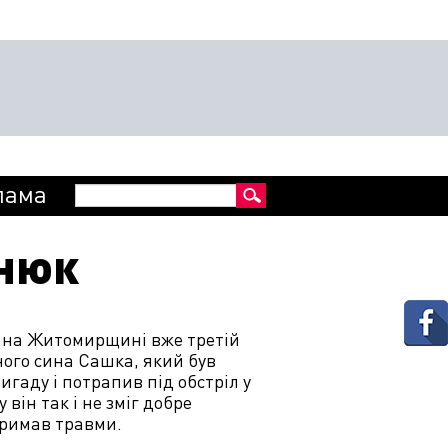
Пошукова
лама
Пошук
форма
знюк
 на Житомирщині вже третій
ного сина Сашка, який був
гаду і потрапив під обстріл у
 він так і не зміг добре
отримав травми.