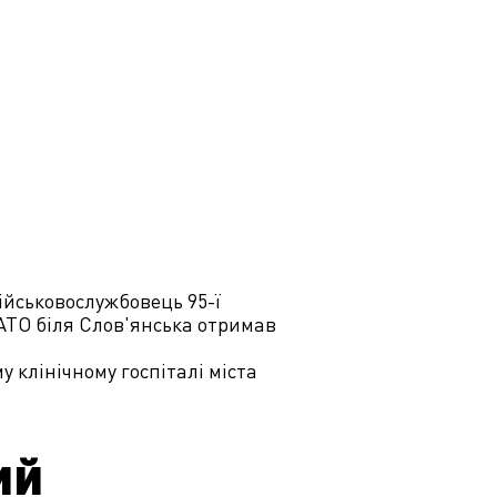
ійськовослужбовець 95-ї
АТО біля Слов'янська отримав
 клінічному госпіталі міста
ий