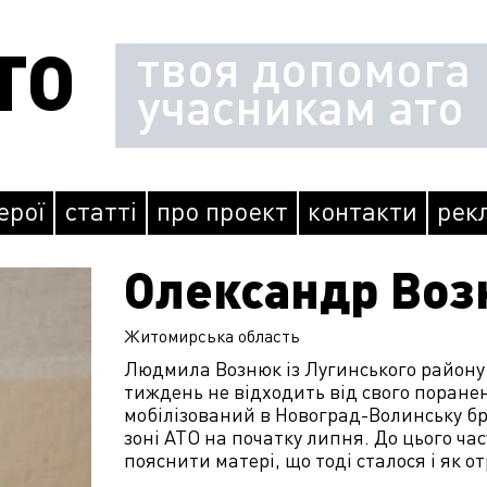
ТО
твоя допомога
учасникам ато
ь
герої
статті
про проект
контакти
рек
Олександр Во
Житомирська
область
Людмила Вознюк із Лугинського району
тиждень не відходить від свого поране
мобілізований в Новоград-Волинську бри
зоні АТО на початку липня. До цього часу
пояснити матері, що тоді сталося і як 