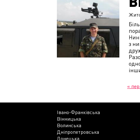
В
Жит
Біл
пора
Нині
з ни
дру
Разо
одно
інши
« пе
Івано-Франківська
Вінницька
Волинська
Дніпропетровська
Донецька