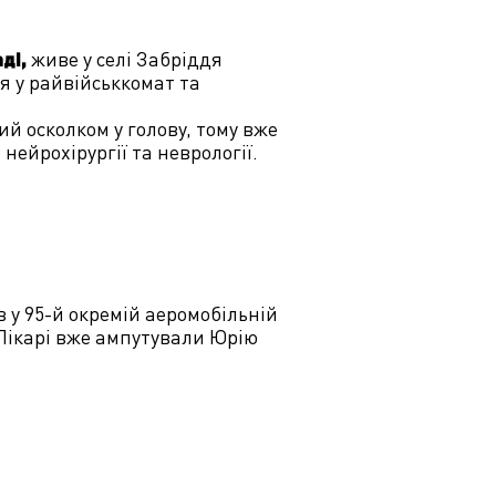
живе у селі Забріддя
аді,
ся у райвійськкомат та
ий осколком у голову, тому вже
нейрохірургії та неврології.
у 95-й окремій аеромобільній
 Лікарі вже ампутували Юрію