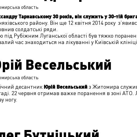
омирська
область
сандру Тарнавському 30 років, він служить у 30-тій бриг
яхівського району. Він ще 12 квітня 2014 року з’явив
внив солдатські ряди.
ю під Рубіжним Луганської області був тяжко поранен
алий час знаходиться на лікуванні у Київській клініці 
рій Весельський
омирська
область
річний десантник
з Житомира служив 
Юрій Весельський
аді. 22 червня отримав важке поранення в зоні АТО.
у ногу.
лег Бутніцький