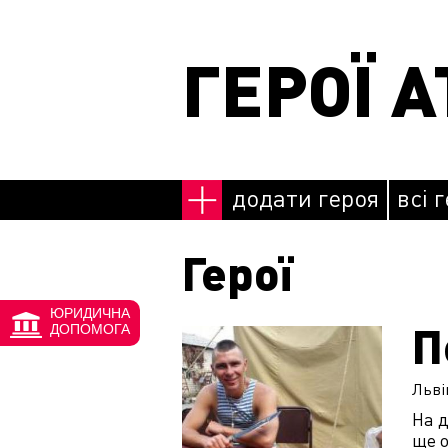
Перейти до основного матеріалу
ГЕРОЇ А
додати героя
всі 
Герої
ЮРИДИЧНА
П
Сторінки
ДОПОМОГА
Льві
На 
ще о