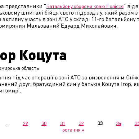
ра представники "
" від
Батальйону оборони краю Полісся
ьковому шпиталі бійця свого підрозділу, який разо
 активну участь в зоні АТО у складі 11-го батальйону
омирянин Мальований Едуард Миколайович.
гор Коцута
омирська
область
рпня під час операції в зоні АТО за визволення м.Сні
нений друг, брат,єдиний син у бать
ків Коцута Ігор, я
итомирі.
…
29
30
31
32
33
34
3
остання »