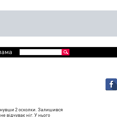
Пошукова
лама
Пошук
форма
гнувши 2 осколки. Залишився
не відчуває ніг. У нього