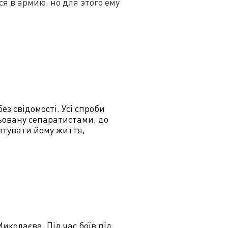
я в армию, но для этого ему
з свідомості. Усі спроби
ьовану сепаратистами, до
ятувати йому життя,
Миколаєва. Під час боїв під