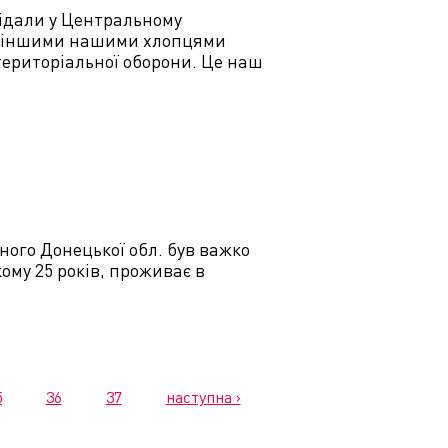
відали у Центральному
м з іншими нашими хлопцями
 територіальної оборони. Це наш
жного Донецької обл. був важко
кому 25 років, проживає в
5
36
37
наступна ›