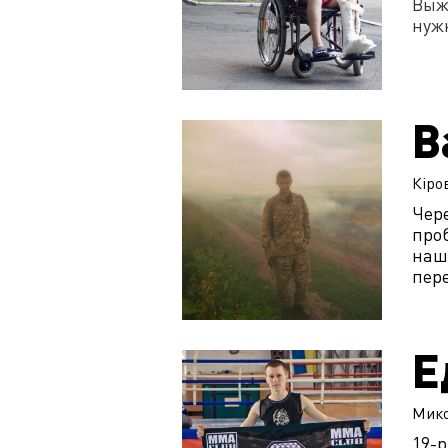
Выжи
нужн
В
Кіро
Чере
проб
наши
пере
Е
Мико
19-