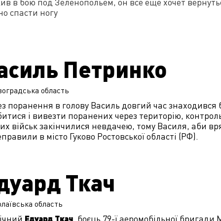
в в бою под Зеленопольем, он все еще хочет вернутьс
о спасти ногу
асиль Петринко
воградська
область
з поранення в голову Василь довгий час знаходився бе
итися і вивезти поранених через територію, контрол
х військ закінчилися невдачею, тому Василя, аби вр
правили в місто Гуково Ростовської області (РФ).
дуард Ткач
лаївська
область
річний
, боєць 79-ї аеромобільної бригади 
Едуард Ткач