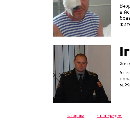
Вчо
війс
брав
жит
І
Жит
6 се
пора
м.Ж
« перша
‹ попередня