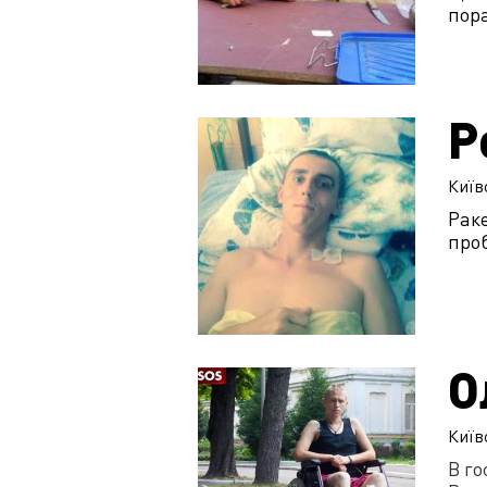
пора
Р
Київ
Раке
проб
О
Київ
В г