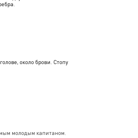
ребра.
голове, около брови. Стопу
самым молодым капитаном.