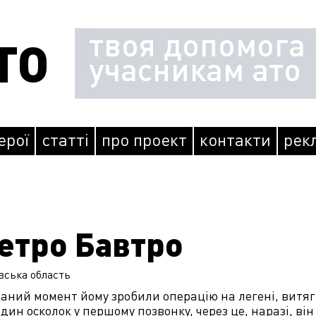
твоя допомога
ТО
учасникам ато
герої
статті
про проект
контакти
рек
етро Бавтро
вська
область
даний момент йому зробили операцію на легені, витя
дин осколок у першому позвонку, через це, наразі, він 