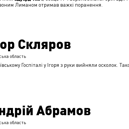
воним Лиманом отримав важкі поранення.
гор Скляров
ська
область
ївському Госпіталі у Ігоря з руки вийняли осколок. Так
ндрій Абрамов
ська
область