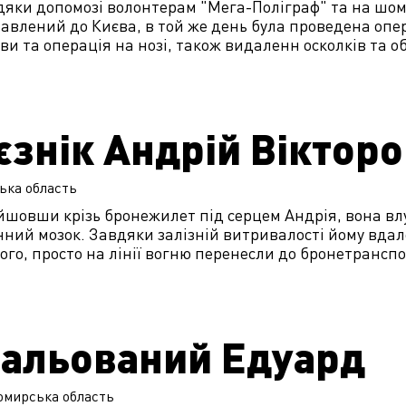
яки допомозі волонтерам "Мега-Поліграф" та на шому 
авлений до Києва, в той же день була проведена опе
ви та операція на нозі, також видаленн осколків та 
єзнік Андрій Віктор
ька
область
йшовши крізь бронежилет під серцем Андрія, вона вл
нний мозок. Завдяки залізній витривалості йому вда
ого, просто на лінії вогню перенесли до бронетранспо
альований Едуард
омирська
область