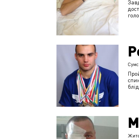
Завд
дост
голо
Р
Сумс
Про
спи
блід
М
Жит