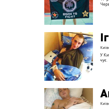
Чер
І
Київ
У Ки
чує.
А
Київ