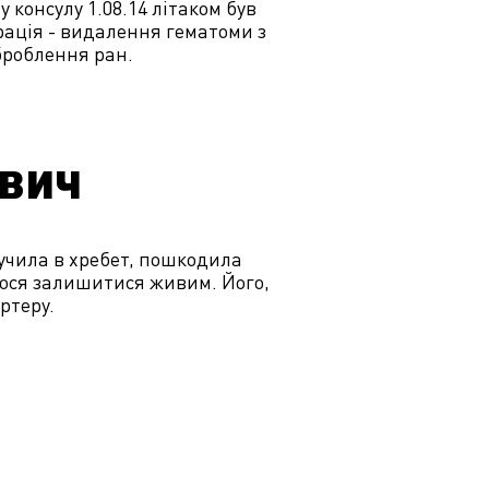
консулу 1.08.14 літаком був
рація - видалення гематоми з
оброблення ран.
ович
учила в хребет, пошкодила
лося залишитися живим. Його,
ртеру.