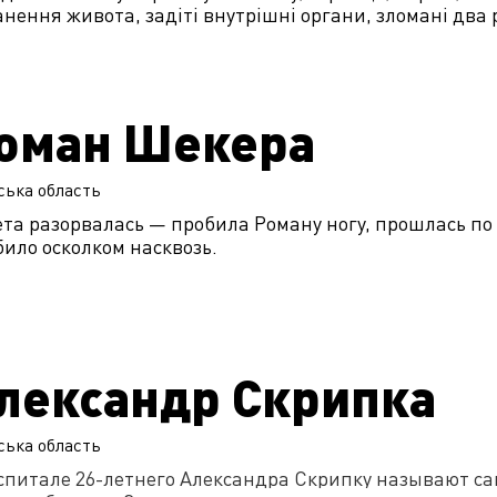
нення живота, задіті внутрішні органи, зломані два 
оман Шекера
ська
область
та разорвалась — пробила Роману ногу, прошлась по 
ило осколком насквозь.
лександр Скрипка
ська
область
оспитале 26-летнего Александра Скрипку называют 