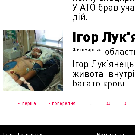
У АТО брав уч
дій.
Ігор Лук
област
Житомирська
Ігор Лук’янец
живота, внутрі
багато крові.
« перша
‹ попередня
…
30
31
Івано-Франківська
Миколаївська