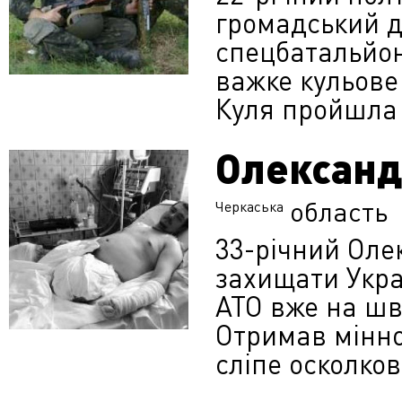
громадський ді
спецбатальйон
важке кульове
Куля пройшла 
Олександ
область
Черкаська
33-річний Оле
захищати Украї
АТО вже на шв
Отримав мінно
сліпе осколко