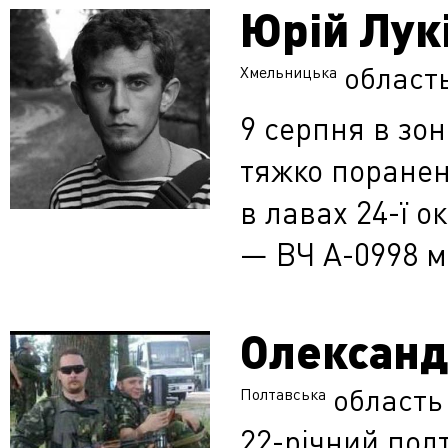
Юрій Лук
област
Хмельницька
9 серпня в зон
тяжко поранен
в лавах 24-ї о
— ВЧ А-0998 м.
Олександ
область
Полтавська
22-річний полт