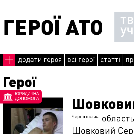
Перейти до основного матеріалу
т
ГЕРОЇ АТО
у
додати героя
всі герої
статті
пр
Герої
ЮРИДИЧНА
Шовковий
Сторінки
ДОПОМОГА
област
Чернігівська
Шовковий Серг