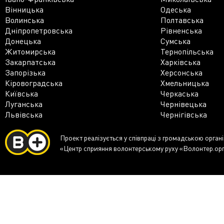
Вінницька
Одеська
Волинська
Полтавська
Дніпропетровська
Рівненська
Донецька
Сумська
Житомирська
Тернопільська
Закарпатська
Харківська
Запорізька
Херсонська
Кіровоградська
Хмельницька
Київська
Черкаська
Луганська
Чернівецька
Львівська
Чернігівська
Проект реалізується у співпраці з громадською орган
«Центр сприяння волонтерському руху «Волонтер.ор