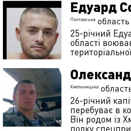
Едуард С
область
Полтавська
25-річний Еду
області воюва
територіально
Олександ
област
Хмельницька
26-річний кап
перебуває в к
Він родом із 
полку спецпри