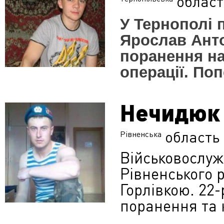
област
​У Тернополі
Ярослав Анто
поранення на
операції. Поп
Нечидюк 
область
Рівненська
Військовослуж
Рівненського 
Горлівкою. 22
поранення та 