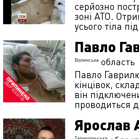
серйозно пост
зоні АТО. Отр
усього тіла пі
Павло Га
область
Волинська
Павло Гаврил
кінцівок, скла
він підключен
проводиться ді
Ярослав 
Тернопільська